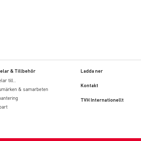
elar & Tillbehör
Ladda ner
r till...
Custom
Kontakt
rumärken & samarbeten
menu
hantering
TVH Internationellt
part