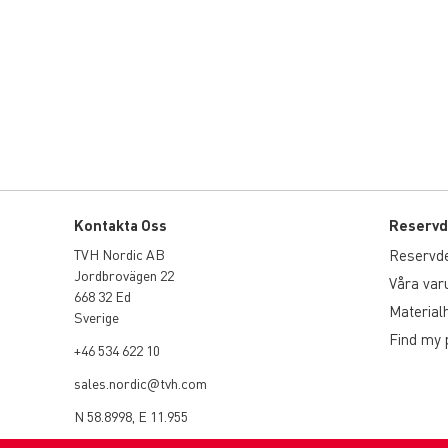
Kontakta Oss
Reservd
TVH Nordic AB
Reservdela
Jordbrovägen 22
Våra va
668 32 Ed
Material
Sverige
Find my 
+46 534 622 10
sales.nordic@tvh.com
N 58.8998, E 11.955