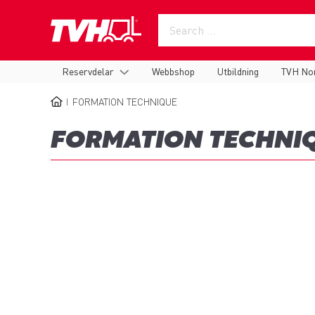
Skip
to
main
content
Main
Reservdelar
Webbshop
Utbildning
TVH No
navigation
FORMATION TECHNIQUE
BREADCRUMB
FORMATION TECHNI