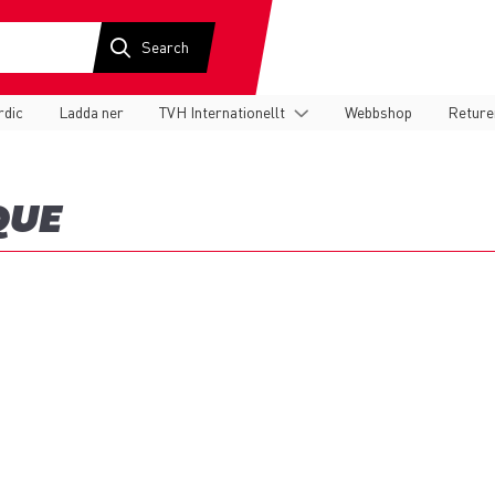
rdic
Ladda ner
TVH Internationellt
Webbshop
Reture
QUE