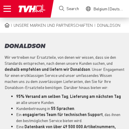
Skip
Search
Belgium (Deutsch)
to
main
content
UNSERE MARKEN UND PARTNERSCHAFTEN
DONALDSON
BREADCRUMB
DONALDSON
Wir vertreiben nur Ersatzteile, von denen wir wissen, dass sie den
Standards entsprechen, nach denen unsere Kunden suchen, und
deshalb empfehlen und liefern wir Donaldson
. Unser Engagement
für einen erstklassigen Service und unser umfassendes Wissen
machen uns zu dem zuverlässigen Lieferanten, den Sie für Ihre
Donaldson-Ersatzteile benötigen. Darüber hinaus bieten wir:
95% Versand am selben Tag
,
Lieferung am nächsten Tag
an alle unsere Kunden.
Kundenbetreuung in
55 Sprachen
.
Ein
engagiertes
Team für technischen Support
, das ihnen
den bestmöglichen Service bieten wird.
Eine
Datenbank von über 49 500 000 Artikelnummern,