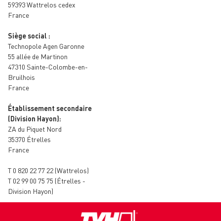
59393 Wattrelos cedex
France
Siège social :
Technopole Agen Garonne
55 allée de Martinon
47310 Sainte-Colombe-en-
Bruilhois
France
Établissement secondaire
(Division Hayon):
ZA du Piquet Nord
35370 Étrelles
France
T 0 820 22 77 22 (Wattrelos)
T 02 99 00 75 75 (Étrelles -
Division Hayon)