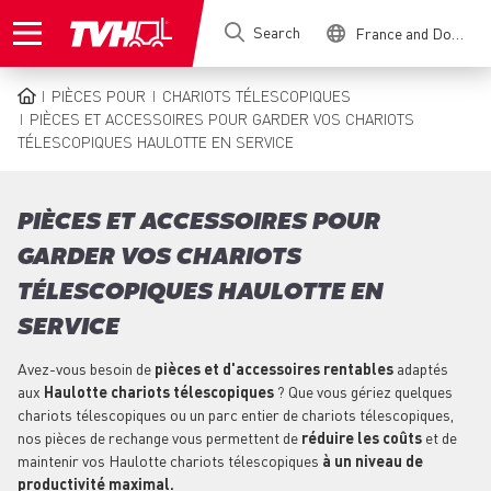
Skip
Search
France and Dom-Tom
to
main
content
PIÈCES POUR
CHARIOTS TÉLESCOPIQUES
BREADCRUMB
PIÈCES ET ACCESSOIRES POUR GARDER VOS CHARIOTS
TÉLESCOPIQUES HAULOTTE EN SERVICE
PIÈCES ET ACCESSOIRES POUR
GARDER VOS CHARIOTS
TÉLESCOPIQUES HAULOTTE EN
SERVICE
Avez-vous besoin de
pièces et d'accessoires rentables
adaptés
aux
Haulotte chariots télescopiques
? Que vous gériez quelques
chariots télescopiques ou un parc entier de chariots télescopiques,
nos pièces de rechange vous permettent de
réduire les coûts
et de
maintenir vos Haulotte chariots télescopiques
à un niveau de
productivité maximal.