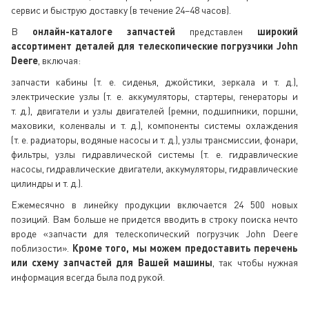
сервис и быструю доставку (в течение 24–48 часов).
В
онлайн-каталоге запчастей
представлен
широкий
ассортимент деталей для телескопические погрузчики John
Deere
, включая:
запчасти кабины (т. е. сиденья, джойстики, зеркала и т. д.),
электрические узлы (т. е. аккумуляторы, стартеры, генераторы и
т. д.), двигатели и узлы двигателей (ремни, подшипники, поршни,
маховики, коленвалы и т. д.), компоненты системы охлаждения
(т. е. радиаторы, водяные насосы и т. д.), узлы трансмиссии, фонари,
фильтры, узлы гидравлической системы (т. е. гидравлические
насосы, гидравлические двигатели, аккумуляторы, гидравлические
цилиндры и т. д.).
Ежемесячно в линейку продукции включается 24 500 новых
позиций. Вам больше не придется вводить в строку поиска нечто
вроде «запчасти для телескопический погрузчик John Deere
поблизости».
Кроме того, мы можем предоставить перечень
или схему запчастей для Вашей машины
, так чтобы нужная
информация всегда была под рукой.