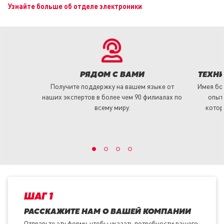
Узнайте больше об отделе электроники
.
РЯДОМ С ВАМИ
ТЕХНИ
Получите поддержку на вашем языке от
Имея бол
наших экспертов в более чем 90 филиалах по
опыт
всему миру.
котор
ШАГ 1
РАССКАЖИТЕ НАМ О ВАШЕЙ КОМПАНИИ
Отправьте эту форму, чтобы указать потребности вашего