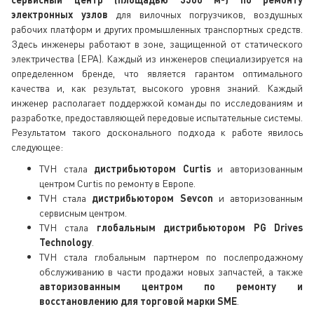
электронных узлов
для вилочных погрузчиков, воздушных
рабочих платформ и других промышленных транспортных средств.
Здесь инженеры работают в зоне, защищенной от статического
электричества (EPA). Каждый из инженеров специализируется на
определенном бренде, что является гарантом оптимального
качества и, как результат, высокого уровня знаний. Каждый
инженер располагает поддержкой команды по исследованиям и
разработке, предоставляющей передовые испытательные системы.
Результатом такого досконального подхода к работе явилось
следующее:
TVH стала
дистрибьютором Curtis
и авторизованным
центром Curtis по ремонту в Европе.
TVH стала
дистрибьютором Sevcon
и авторизованным
сервисным центром.
TVH стала
глобальным дистрибьютором PG Drives
Technology
.
TVH стала глобальным партнером по послепродажному
обслуживанию в части продажи новых запчастей, а также
авторизованным центром по ремонту и
восстановлению для торговой марки SME
.