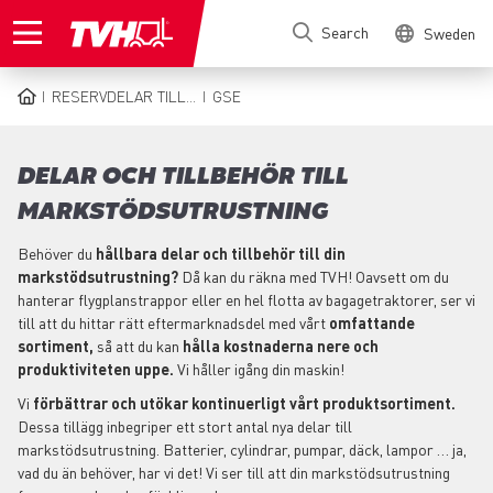
Skip
Search
Sweden
to
main
content
RESERVDELAR TILL...
GSE
BREADCRUMB
DELAR OCH TILLBEHÖR TILL
MARKSTÖDSUTRUSTNING
Behöver du
hållbara delar och tillbehör till din
markstödsutrustning?
Då kan du räkna med TVH! Oavsett om du
hanterar flygplanstrappor eller en hel flotta av bagagetraktorer, ser vi
till att du hittar rätt eftermarknadsdel med vårt
omfattande
sortiment,
så att du kan
hålla kostnaderna nere och
produktiviteten uppe.
Vi håller igång din maskin!
Vi
förbättrar och utökar kontinuerligt vårt produktsortiment.
Dessa tillägg inbegriper ett stort antal nya delar till
markstödsutrustning. Batterier, cylindrar, pumpar, däck, lampor … ja,
vad du än behöver, har vi det! Vi ser till att din markstödsutrustning