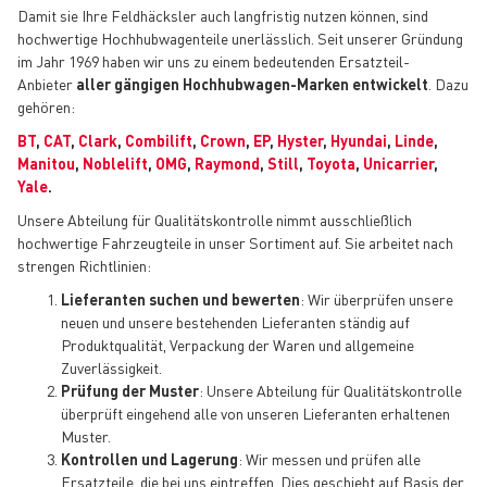
Damit sie Ihre Feldhäcksler auch langfristig nutzen können, sind
hochwertige Hochhubwagenteile unerlässlich. Seit unserer Gründung
im Jahr 1969 haben wir uns zu einem bedeutenden Ersatzteil-
Anbieter
aller gängigen Hochhubwagen-Marken entwickelt
. Dazu
gehören:
BT
,
CAT
,
Clark
,
Combilift
,
Crown
,
EP
,
Hyster
,
Hyundai
,
Linde
,
Manitou
,
Noblelift
,
OMG
,
Raymond
,
Still
,
Toyota
,
Unicarrier
,
Yale
.
Unsere Abteilung für Qualitätskontrolle nimmt ausschließlich
hochwertige Fahrzeugteile in unser Sortiment auf. Sie arbeitet nach
strengen Richtlinien:
Lieferanten suchen und bewerten
: Wir überprüfen unsere
neuen und unsere bestehenden Lieferanten ständig auf
Produktqualität, Verpackung der Waren und allgemeine
Zuverlässigkeit.
Prüfung der Muster
: Unsere Abteilung für Qualitätskontrolle
überprüft eingehend alle von unseren Lieferanten erhaltenen
Muster.
Kontrollen und Lagerung
: Wir messen und prüfen alle
Ersatzteile, die bei uns eintreffen. Dies geschieht auf Basis der