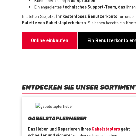
Kundenbetreuung in
55 Sprachen
.
Ein engagiertes
technisches Support-Team,
das
Ihnen
Erstellen Sie jetzt
Ihr kostenloses Benutzerkonto
für unser
Palette von Gabelstaplerhebern
. Sie haben bereits ein Kon
Online einkaufen
Ein Benutzerkonto er
ENTDECKEN SIE UNSER SORTIMEN
GABELSTAPLERHEBER
Das Heben und Reparieren Ihres
Gabelstaplers
geht
schneller und sicherer
mit diesen hydraulischen