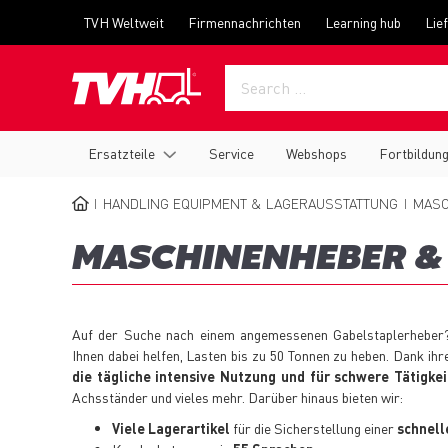
Skip
Top
TVH Weltweit
Firmennachrichten
Learning hub
Lie
to
menu
main
content
Main
Ersatzteile
Service
Webshops
Fortbildun
navigation
HANDLING EQUIPMENT & LAGERAUSSTATTUNG
MASC
BREADCRUMB
MASCHINENHEBER &
Auf der Suche nach einem angemessenen Gabelstaplerheber?
Ihnen dabei helfen, Lasten bis zu 50 Tonnen zu heben. Dank ihr
die tägliche intensive Nutzung und für schwere Tätigke
Achsständer und vieles mehr. Darüber hinaus bieten wir:
Viele Lagerartikel
für die Sicherstellung einer
schnell