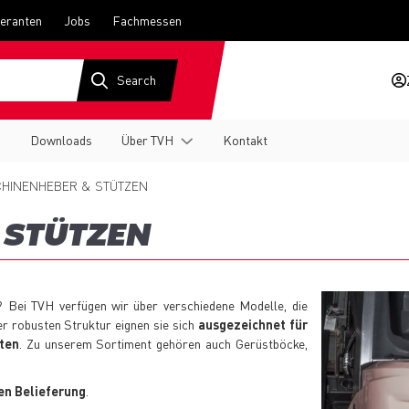
feranten
Jobs
Fachmessen
g
Downloads
Über TVH
Kontakt
HINENHEBER & STÜTZEN
 STÜTZEN
 Bei TVH verfügen wir über verschiedene Modelle, die
er robusten Struktur eignen sie sich
ausgezeichnet für
iten
. Zu unserem Sortiment gehören auch Gerüstböcke,
en Belieferung
.