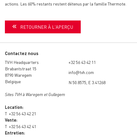
actions. Les 60% restants restent détenus par la famille Thermote.
RETOURNER À L'APERÇU
Contactez nous
TVH Headquarters
+32 56 43 42 11
Brabantstraat 15
info@tvh.com
8790 Waregem
Belgique
N 50.8575, E 3.41268
Sites TVH à Waregem et Gullegem
Location:
T
+32 56 43 42 21
Vente:
T
+32 56 43 42 41
Entretien: