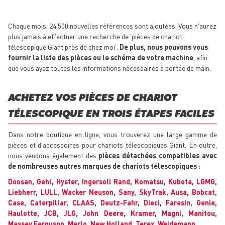
Chaque mois, 24 500 nouvelles références sont ajoutées. Vous n'aurez
plus jamais à effectuer une recherche de 'pièces de chariot
télescopique Giant près de chez moi'.
De plus, nous pouvons vous
fournir la liste des pièces ou le schéma de votre machine
, afin
que vous ayez toutes les informations nécessaires à portée de main.
ACHETEZ VOS PIÈCES DE CHARIOT
TÉLESCOPIQUE EN TROIS ÉTAPES FACILES
Dans notre boutique en ligne, vous trouverez une large gamme de
pièces et d'accessoires pour chariots télescopiques Giant. En outre,
nous vendons également des
pièces détachées compatibles avec
de nombreuses autres marques de chariots télescopiques
:
Doosan
,
Gehl
,
Hyster
,
Ingersoll Rand
,
Komatsu
,
Kubota
,
LGMG
,
Liebherr
,
LULL
,
Wacker Neuson
,
Sany
,
SkyTrak
,
Ausa
,
Bobcat
,
Case
,
Caterpillar
,
CLAAS
,
Deutz-Fahr
,
Dieci
,
Faresin
,
Genie
,
Haulotte
,
JCB
,
JLG
,
John Deere
,
Kramer
,
Magni
,
Manitou
,
Massey Ferguson
,
Merlo
,
New Holland
,
Terex
,
Weidemann