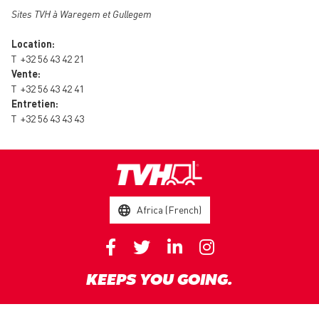
Sites TVH à Waregem et Gullegem
Location:
T
+32 56 43 42 21
Vente:
T
+32 56 43 42 41
Entretien:
T
+32 56 43 43 43
Africa (French)
KEEPS YOU GOING.