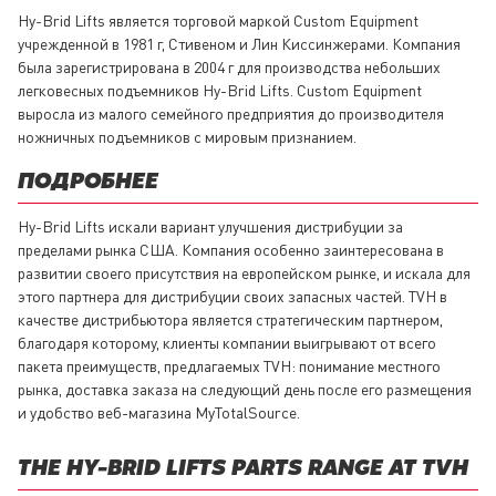
Hy-
B
rid Lift
s
является торговой маркой Custom Equipment
учрежденной в 1981 г, Стивеном и Лин Киссинжерами. Компания
была зарегистрирована в 2004 г для производства небольших
легковесных подъемников Hy-Brid Lifts. Custom Equipment
выросла из малого семейного предприятия до производителя
ножничных подъемников с мировым признанием.
ПОДРОБНЕЕ
Hy-
B
rid Lift
s
искали вариант улучшения дистрибуции за
пределами рынка США. Компания особенно заинтересована в
развитии своего присутствия на европейском рынке, и искала для
этого партнера для дистрибуции своих запасных частей. TVH в
качестве дистрибьютора является стратегическим партнером,
благодаря которому, клиенты компании выигрывают от всего
пакета преимуществ, предлагаемых TVH: понимание местного
рынка, доставка заказа на следующий день после его размещения
и удобство веб-магазина MyTotalSource.
THE HY-BRID LIFTS PARTS RANGE AT TVH