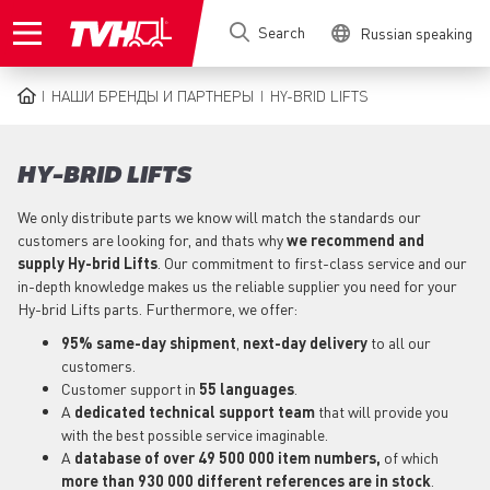
Skip
Search
Russian speaking
to
main
content
НАШИ БРЕНДЫ И ПАРТНЕРЫ
HY-BRID LIFTS
BREADCRUMB
HY-BRID LIFTS
We only distribute parts we know will match the standards our
customers are looking for, and thats why
we recommend and
supply Hy-brid Lifts
. Our commitment to first-class service and our
in-depth knowledge makes us the reliable supplier you need for your
Hy-brid Lifts parts. Furthermore, we offer:
95% same-day shipment
,
next-day delivery
to all our
customers.
Customer support in
55 languages
.
A
dedicated technical support
team
that will provide you
with the best possible service imaginable.
A
database of over 49 500 000 item numbers,
of which
more than 930 000 different references are in stock
.