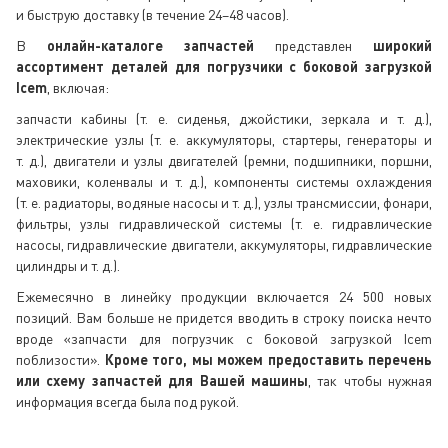
и быструю доставку (в течение 24–48 часов).
В
онлайн-каталоге запчастей
представлен
широкий
ассортимент деталей для погрузчики с боковой загрузкой
Icem
, включая:
запчасти кабины (т. е. сиденья, джойстики, зеркала и т. д.),
электрические узлы (т. е. аккумуляторы, стартеры, генераторы и
т. д.), двигатели и узлы двигателей (ремни, подшипники, поршни,
маховики, коленвалы и т. д.), компоненты системы охлаждения
(т. е. радиаторы, водяные насосы и т. д.), узлы трансмиссии, фонари,
фильтры, узлы гидравлической системы (т. е. гидравлические
насосы, гидравлические двигатели, аккумуляторы, гидравлические
цилиндры и т. д.).
Ежемесячно в линейку продукции включается 24 500 новых
позиций. Вам больше не придется вводить в строку поиска нечто
вроде «запчасти для погрузчик с боковой загрузкой Icem
поблизости».
Кроме того, мы можем предоставить перечень
или схему запчастей для Вашей машины
, так чтобы нужная
информация всегда была под рукой.