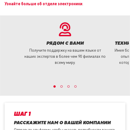
Узнайте больше об отделе электроники
.
РЯДОМ С ВАМИ
ТЕХНИ
Получите поддержку на вашем языке от
Имея бол
наших экспертов в более чем 90 филиалах по
опыт
всему миру.
котор
ШАГ 1
РАССКАЖИТЕ НАМ О ВАШЕЙ КОМПАНИИ
Отправьте эту форму, чтобы указать потребности вашего