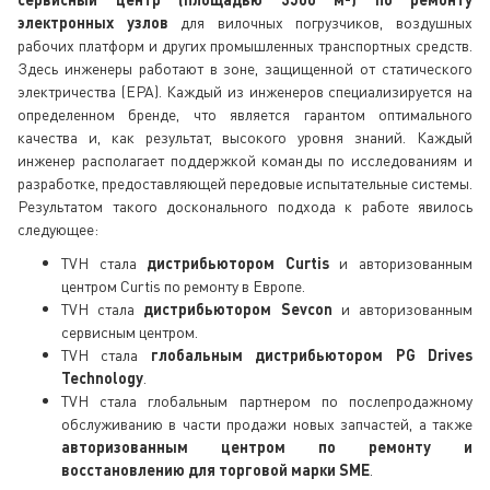
электронных узлов
для вилочных погрузчиков, воздушных
рабочих платформ и других промышленных транспортных средств.
Здесь инженеры работают в зоне, защищенной от статического
электричества (EPA). Каждый из инженеров специализируется на
определенном бренде, что является гарантом оптимального
качества и, как результат, высокого уровня знаний. Каждый
инженер располагает поддержкой команды по исследованиям и
разработке, предоставляющей передовые испытательные системы.
Результатом такого досконального подхода к работе явилось
следующее:
TVH стала
дистрибьютором Curtis
и авторизованным
центром Curtis по ремонту в Европе.
TVH стала
дистрибьютором Sevcon
и авторизованным
сервисным центром.
TVH стала
глобальным дистрибьютором PG Drives
Technology
.
TVH стала глобальным партнером по послепродажному
обслуживанию в части продажи новых запчастей, а также
авторизованным центром по ремонту и
восстановлению для торговой марки SME
.