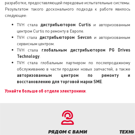
разработке, предоставляющей передовые испытательные системы.
Результатом такого досконального подхода к работе явилось
следующее:
TVH стала
дистрибьютором Curtis
и авторизованным
центром Curtis по ремонту в Европе.
TVH стала
дистрибьютором Sevcon
и авторизованным
сервисным центром.
TVH стала
глобальным дистрибьютором PG Drives
Technology
.
TVH стала глобальным партнером по послепродажному
обслуживанию в части продажи новых запчастей, а также
авторизованным центром по ремонту и
восстановлению для торговой марки SME
.
Узнайте больше об отделе электроники
.
РЯДОМ С ВАМИ
ТЕХНИ