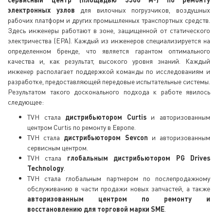
электронных узлов
для вилочных погрузчиков, воздушных
рабочих платформ и других промышленных транспортных средств.
Здесь инженеры работают в зоне, защищенной от статического
электричества (EPA). Каждый из инженеров специализируется на
определенном бренде, что является гарантом оптимального
качества и, как результат, высокого уровня знаний. Каждый
инженер располагает поддержкой команды по исследованиям и
разработке, предоставляющей передовые испытательные системы.
Результатом такого досконального подхода к работе явилось
следующее:
TVH стала
дистрибьютором Curtis
и авторизованным
центром Curtis по ремонту в Европе.
TVH стала
дистрибьютором Sevcon
и авторизованным
сервисным центром.
TVH стала
глобальным дистрибьютором PG Drives
Technology
.
TVH стала глобальным партнером по послепродажному
обслуживанию в части продажи новых запчастей, а также
авторизованным центром по ремонту и
восстановлению для торговой марки SME
.