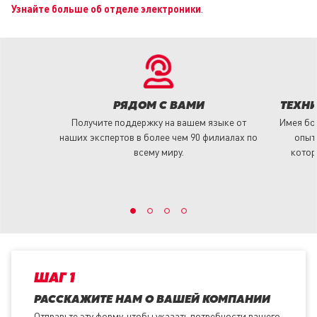
Узнайте больше об отделе электроники
.
РЯДОМ С ВАМИ
ТЕХНИ
Получите поддержку на вашем языке от
Имея бол
наших экспертов в более чем 90 филиалах по
опыт
всему миру.
котор
ШАГ 1
РАССКАЖИТЕ НАМ О ВАШЕЙ КОМПАНИИ
Отправьте эту форму, чтобы указать потребности вашего