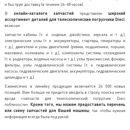
и быструю доставку (в течение 24–48 часов).
В
онлайн-каталоге запчастей
представлен
широкий
ассортимент деталей для телескопические погрузчики Dieci
,
включая:
запчасти кабины (т. е. сиденья, джойстики, зеркала и т. д.),
электрические узлы (т. е. аккумуляторы, стартеры, генераторы и
т. д.), двигатели и узлы двигателей (ремни, подшипники, поршни,
маховики, коленвалы и т. д.), компоненты системы охлаждения
(т. е. радиаторы, водяные насосы и т. д.), узлы трансмиссии, фонари,
фильтры, узлы гидравлической системы (т. е. гидравлические
насосы, гидравлические двигатели, аккумуляторы, гидравлические
цилиндры и т. д.).
Ежемесячно в линейку продукции включается 24 500 новых
позиций. Вам больше не придется вводить в строку поиска нечто
вроде «запчасти для телескопический погрузчик Dieci
поблизости».
Кроме того, мы можем предоставить перечень
или схему запчастей для Вашей машины
, так чтобы нужная
информация всегда была под рукой.