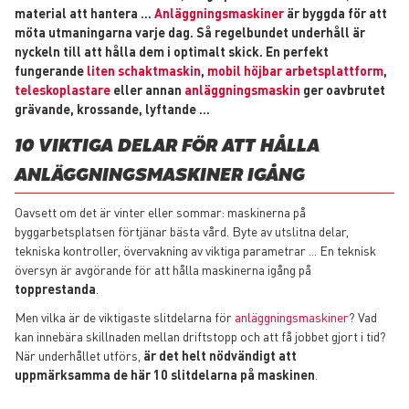
material att hantera …
Anläggningsmaskiner
är byggda för att
möta utmaningarna varje dag. Så regelbundet underhåll är
nyckeln till att hålla dem i optimalt skick. En perfekt
fungerande
liten schaktmaskin
,
mobil höjbar arbetsplattform
,
teleskoplastare
eller annan
anläggningsmaskin
ger oavbrutet
grävande, krossande, lyftande ...
10 VIKTIGA DELAR FÖR ATT HÅLLA
ANLÄGGNINGSMASKINER IGÅNG
Oavsett om det är vinter eller sommar: maskinerna på
byggarbetsplatsen förtjänar bästa vård. Byte av utslitna delar,
tekniska kontroller, övervakning av viktiga parametrar ... En teknisk
översyn är avgörande för att hålla maskinerna igång på
topprestanda
.
Men vilka är de viktigaste slitdelarna för
anläggningsmaskiner
? Vad
kan innebära skillnaden mellan driftstopp och att få jobbet gjort i tid?
När underhållet utförs,
är det helt nödvändigt att
uppmärksamma de här 10 slitdelarna på maskinen
.