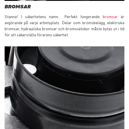
BROMSAR
Stanna! I säkerhetens namn… Perfekt fungerande
bromsar
är
avgörande på varje arbetsplats. Delar som bromsbelägg, elektriska
bromsar, hydrauliska bromsar och bromsvätskor måste bytas ut i tid
för att säkerställa förarens säkerhet.