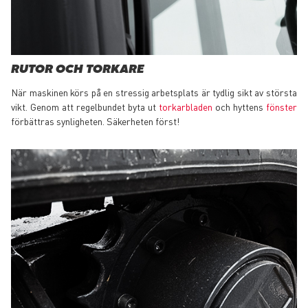
RUTOR OCH TORKARE
När maskinen körs på en stressig arbetsplats är tydlig sikt av största
vikt. Genom att regelbundet byta ut
torkarbladen
och hyttens
fönster
förbättras synligheten. Säkerheten först!