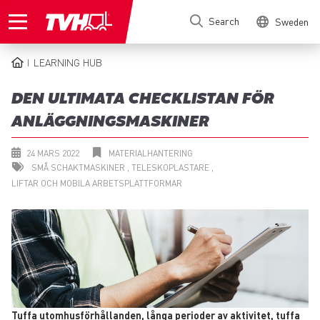
Skip
Search
Sweden
to
main
content
LEARNING HUB
BREADCRUMB
DEN ULTIMATA CHECKLISTAN FÖR
ANLÄGGNINGSMASKINER
24 MARS 2022
MATERIALHANTERING
SMÅ SCHAKTMASKINER
TELESKOPLASTARE
LIFTAR OCH MOBILA ARBETSPLATTFORMAR
Tuffa utomhusförhållanden, långa perioder av aktivitet, tuffa