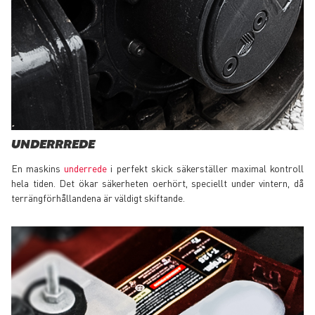
UNDERRREDE
En maskins
underrede
i perfekt skick säkerställer maximal kontroll
hela tiden. Det ökar säkerheten oerhört, speciellt under vintern, då
terrängförhållandena är väldigt skiftande.