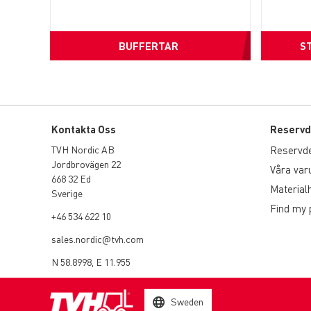
BUFFERTAR
S
Kontakta Oss
Reservd
TVH Nordic AB
Reservdela
Jordbrovägen 22
Våra va
668 32 Ed
Material
Sverige
Find my 
+46 534 622 10
sales.nordic@tvh.com
N 58.8998, E 11.955
Sweden