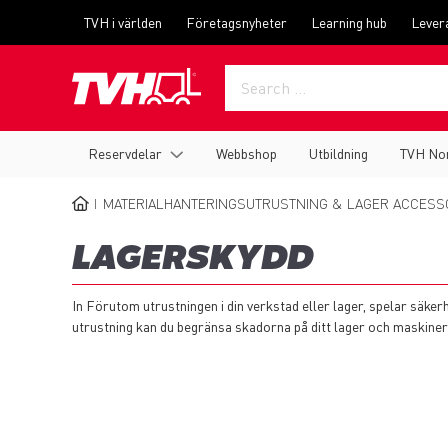
Skip
Top
TVH i världen
Företagsnyheter
Learning hub
Lever
to
menu
main
content
Main
Reservdelar
Webbshop
Utbildning
TVH No
navigation
MATERIALHANTERINGSUTRUSTNING & LAGER ACCESS
BREADCRUMB
LAGERSKYDD
In Förutom utrustningen i din verkstad eller lager, spelar säkerh
utrustning kan du begränsa skadorna på ditt lager och maskiner