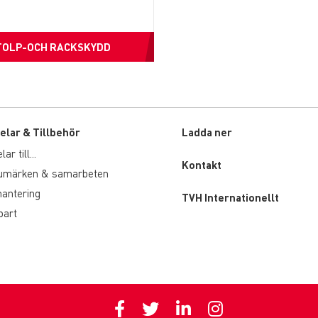
TOLP-OCH RACKSKYDD
elar & Tillbehör
Ladda ner
r till...
Custom
Kontakt
rumärken & samarbeten
menu
hantering
TVH Internationellt
part