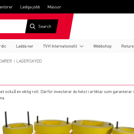
antörer
Lediga jobb
Mässor
rdic
Ladda ner
TVH Internationellt
Webbshop
Reture
OARER
LAGERSKYDD
et också en viktig roll. Därför investerar du helst i artiklar som garanterar
na.