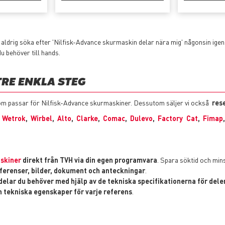
 aldrig söka efter 'Nilfisk-Advance skurmaskin delar nära mig' någonsin igen
du behöver till hands.
TRE ENKLA STEG
r som passar för Nilfisk-Advance skurmaskiner. Dessutom säljer vi också
rese
,
Wetrok
,
Wirbel
,
Alto
,
Clarke
,
Comac
,
Dulevo
,
Factory Cat
,
Fimap
askiner
direkt från TVH via din egen programvara
. Spara söktid och min
eferenser, bilder, dokument och anteckningar
.
delar du behöver med hjälp av de tekniska specifikationerna för dele
ch tekniska egenskaper för varje referens
.