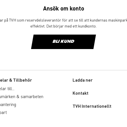
Ansök om konto
tar på TVH som reservdelsleverantör för att se till att kundernas maskinpar
effektivt. Det börjar med ett kundkonto.
BLI KUND
elar & Tillbehör
Ladda ner
r till...
Custom
Kontakt
rumärken & samarbeten
menu
hantering
TVH Internationellt
part