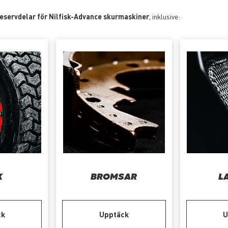
reservdelar för Nilfisk-Advance skurmaskiner
, inklusive:
K
BROMSAR
L
ck
Upptäck
U