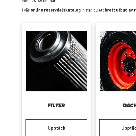
inom 24-48 timmar.
I vår
online reservdelskatalog
, hittar du ett
brett utbud av 
FILTER
DÄC
Upptäck
Upptä