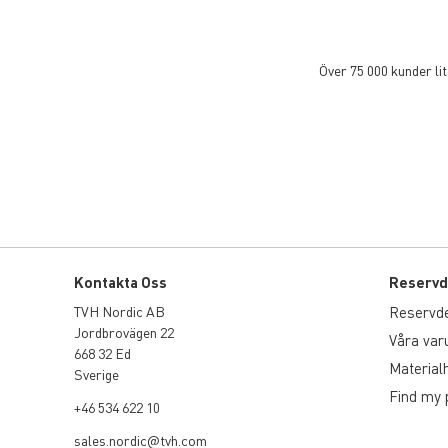
Över 75 000 kunder li
Kontakta Oss
Reservd
TVH Nordic AB
Reservdela
Jordbrovägen 22
Våra va
668 32 Ed
Material
Sverige
Find my 
+46 534 622 10
sales.nordic@tvh.com