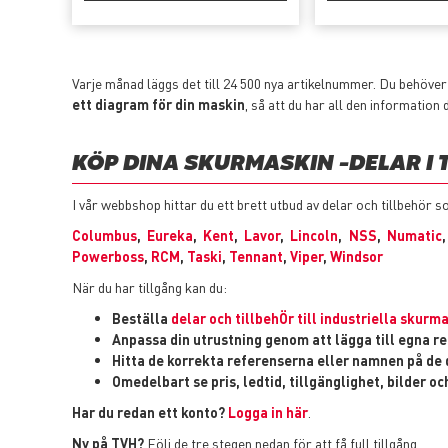
Varje månad läggs det till 24 500 nya artikelnummer. Du behöver
ett diagram för din maskin
, så att du har all den information 
KÖP DINA SKURMASKIN -DELAR I 
I vår webbshop hittar du ett brett utbud av delar och tillbehö
Columbus
,
Eureka
,
Kent
,
Lavor
,
Lincoln
,
NSS
,
Numatic
Powerboss
,
RCM
,
Taski
,
Tennant
,
Viper
,
Windsor
När du har tillgång kan du:
Beställa
delar och tillbehÖr till industriella skurm
Anpassa din utrustning genom att lägga till egna r
Hitta de korrekta referenserna eller namnen på de 
Omedelbart se pris, ledtid, tillgänglighet, bilder o
Har du redan ett konto?
Logga in här
.
Ny på TVH?
Följ de tre stegen nedan för att få full tillgång.