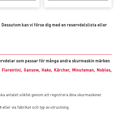
.
Dessutom kan vi förse dig med en reservdelslista eller
rvdelar som passar för många andra skurmaskin märken
:
,
Fiorentini
,
Gansow
,
Hako
,
Kärcher
,
Minuteman
,
Nobles
,
ska antalet sökfel genom att registrera dina skurmaskiner.
n
eller via fabrikat och typ av utrustning.