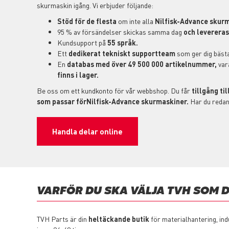
skurmaskin igång. Vi erbjuder följande:
Stöd för de flesta
om inte alla
Nilfisk-Advance skurm
95 % av försändelser skickas samma dag
och levereras 
Kundsupport på
55 språk.
Ett
dedikerat tekniskt supportteam
som ger dig bästa
En
databas med över 49 500 000 artikelnummer,
var
finns i lager.
Be oss om ett kundkonto för vår webbshop. Du får
tillgång til
som passar förNilfisk-Advance skurmaskiner.
Har du redan 
Handla delar online
VARFÖR DU SKA VÄLJA TVH SOM 
TVH Parts är din
heltäckande butik
för materialhantering, ind