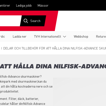
antörer
Lediga jobb
Mässor
rdic
Ladda ner
TVH Internationellt
Webbshop
Reture
DELAR OCH TILLBEHÖR FÖR ATT HÅLLA DINA NILFISK-ADVANCE SK
 ATT HÅLLA DINA NILFISK-ADVA
 Nilfisk-Advance skurmaskiner?
skinpark med skurmaskiner,kan du
 att din hålla kostnaderna nere och se
produktivitet.
ment. Filter, däck, batterier,
sdelar håller dinNilfisk-Advance