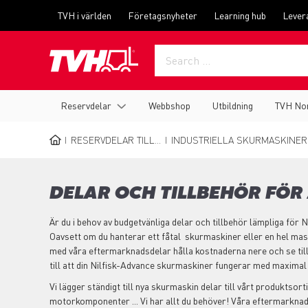
Skip
Top
TVH i världen
Företagsnyheter
Learning hub
Lever
to
menu
main
content
Main
Reservdelar
Webbshop
Utbildning
TVH No
navigation
RESERVDELAR TILL...
INDUSTRIELLA SKURMASKINER
BREADCRUMB
DELAR OCH TILLBEHÖR FÖR
Är du i behov av budgetvänliga delar och tillbehör lämpliga för
Oavsett om du hanterar ett fåtal skurmaskiner eller en hel ma
med våra eftermarknadsdelar hålla kostnaderna nere och se till
till att din Nilfisk-Advance skurmaskiner fungerar med maximal 
Vi lägger ständigt till nya skurmaskin delar till vårt produktsorti
motorkomponenter ... Vi har allt du behöver! Våra eftermarknad