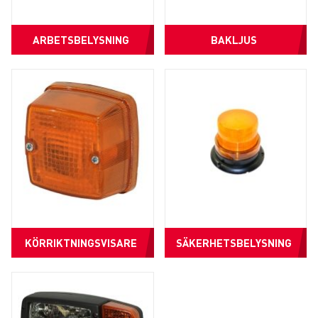
ARBETSBELYSNING
BAKLJUS
KÖRRIKTNINGSVISARE
SÄKERHETSBELYSNING