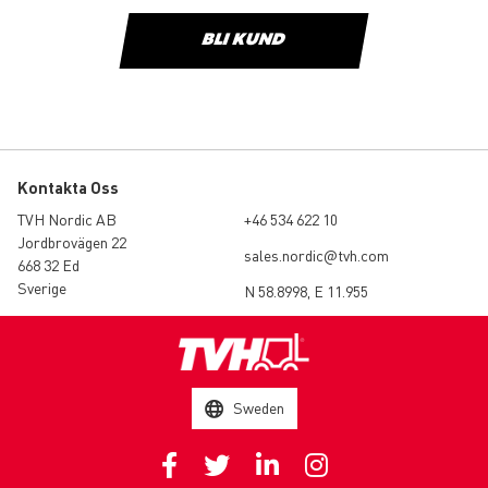
BLI KUND
Kontakta Oss
TVH Nordic AB
+46 534 622 10
Jordbrovägen 22
sales.nordic@tvh.com
668 32 Ed
Sverige
N 58.8998, E 11.955
Sweden