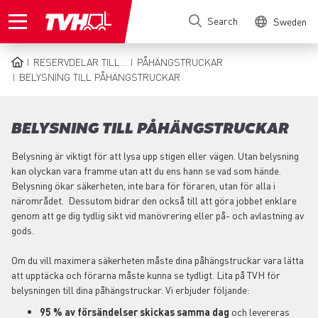
Skip
Search
Sweden
to
main
content
RESERVDELAR TILL...
PÅHÄNGSTRUCKAR
BREADCRUMB
BELYSNING TILL PÅHÄNGSTRUCKAR
BELYSNING TILL PÅHÄNGSTRUCKAR
Belysning är viktigt för att lysa upp stigen eller vägen. Utan belysning
kan olyckan vara framme utan att du ens hann se vad som hände.
Belysning ökar säkerheten, inte bara för föraren, utan för alla i
närområdet. Dessutom bidrar den också till att göra jobbet enklare
genom att ge dig tydlig sikt vid manövrering eller på- och avlastning av
gods.
Om du vill maximera säkerheten måste dina påhängstruckar vara lätta
att upptäcka och förarna måste kunna se tydligt. Lita på TVH för
belysningen till dina påhängstruckar. Vi erbjuder följande:
95 % av försändelser skickas samma dag
och levereras