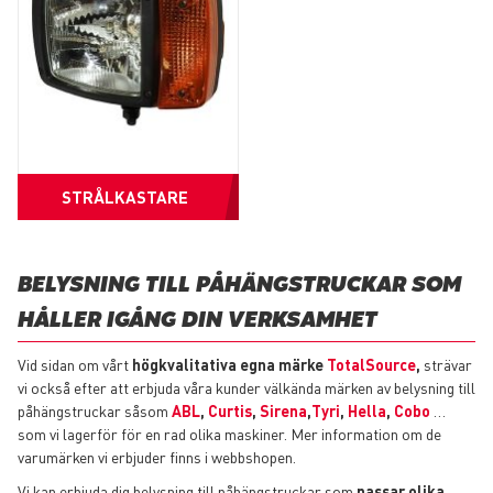
STRÅLKASTARE
BELYSNING TILL PÅHÄNGSTRUCKAR SOM
HÅLLER IGÅNG DIN VERKSAMHET
Vid sidan om vårt
högkvalitativa egna märke
TotalSource
,
strävar
vi också efter att erbjuda våra kunder välkända märken av belysning till
påhängstruckar såsom
ABL
,
Curtis
,
Sirena
,
Tyri
,
Hella
,
Cobo
…
som vi lagerför för en rad olika maskiner. Mer information om de
varumärken vi erbjuder finns i webbshopen.
Vi kan erbjuda dig belysning till påhängstruckar som
passar olika