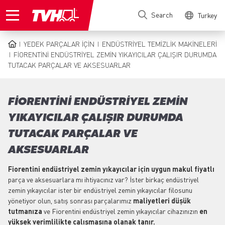
Skip
Search
Turkey
to
main
content
YEDEK PARÇALAR IÇIN
ENDÜSTRIYEL TEMIZLIK MAKINELERI
BREADCRUMB
FIORENTINI ENDÜSTRIYEL ZEMIN YIKAYICILAR ÇALIŞIR DURUMDA
TUTACAK PARÇALAR VE AKSESUARLAR
FIORENTINI ENDÜSTRIYEL ZEMIN
YIKAYICILAR ÇALIŞIR DURUMDA
TUTACAK PARÇALAR VE
AKSESUARLAR
Fiorentini endüstriyel zemin yıkayıcılar için uygun makul fiyatlı
parça ve aksesuarlara mı ihtiyacınız var? İster birkaç endüstriyel
zemin yıkayıcılar ister bir endüstriyel zemin yıkayıcılar filosunu
yönetiyor olun, satış sonrası parçalarımız
maliyetleri düşük
tutmanıza
ve Fiorentini endüstriyel zemin yıkayıcılar cihazınızın
en
yüksek verimlilikte çalışmasına olanak tanır.