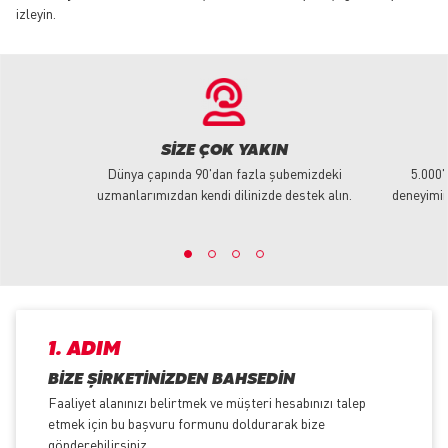
izleyin.
SIZE ÇOK YAKIN
Dünya çapında 90'dan fazla şubemizdeki
5.000'
uzmanlarımızdan kendi dilinizde destek alın.
deneyimim
1. ADIM
BIZE ŞIRKETINIZDEN BAHSEDIN
Faaliyet alanınızı belirtmek ve müşteri hesabınızı talep
etmek için bu başvuru formunu doldurarak bize
gönderebilirsiniz.