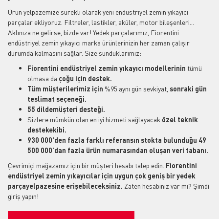
Ürün yelpazemize sürekli olarak yeni endüstriyel zemin yıkayıcı
parçalar ekliyoruz. Filtreler, lastikler, aküler, motor bileşenleri...
Aklınıza ne gelirse, bizde var! Yedek parçalarımız, Fiorentini
endüstriyel zemin yıkayıcı marka ürünlerinizin her zaman çalışır
durumda kalmasını sağlar. Size sunduklarımız:
Fiorentini endüstriyel zemin yıkayıcı modellerinin
tümü
olmasa
da
çoğu için destek.
Tüm müşterilerimiz için
%95 aynı gün sevkiyat,
sonraki gün
teslimat seçeneği.
55 dildemüşteri desteği.
Sizlere mümkün olan en iyi hizmeti sağlayacak
özel teknik
destekekibi.
930 000'den fazla farklı referansın stokta bulunduğu 49
500 000'dan fazla ürün numarasından oluşan veri tabanı.
Çevrimiçi mağazamız için bir müşteri hesabı talep edin.
Fiorentini
endüstriyel zemin yıkayıcılar için uygun çok geniş bir yedek
parçayelpazesine erişebileceksiniz.
Zaten hesabınız var mı? Şimdi
giriş yapın!