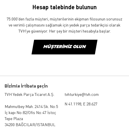
Hesap talebinde bulunun
75.000'den fazla müşteri, müşterilerinin ekipman filosunun sorunsuz
ve verimli çalışmasını sağlamak için yedek parça tedarikçisi olarak
TVH'ye güveniyor. Her şey bir müşteri hesabıyla başlar.
MÜŞTERIMIZ OLUN
Bİzİmle İrtİbata geçİn
TVH Yedek Parça Ticaret A.Ş.
tvhturkiye@tvh.com
N 41.1198, E 28.627
Mahmutbey Mah. 2414 Sk. No:5
İç kapı No:82/Ofis No:47 İstoç
Tepe Plaza
34200 BAĞCILAR/ISTANBUL