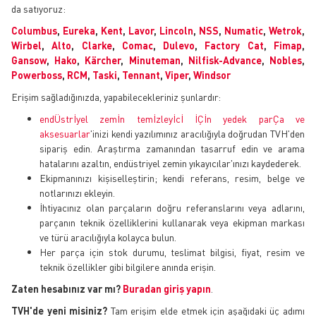
da satıyoruz:
Columbus
,
Eureka
,
Kent
,
Lavor
,
Lincoln
,
NSS
,
Numatic
,
Wetrok
,
Wirbel
,
Alto
,
Clarke
,
Comac
,
Dulevo
,
Factory Cat
,
Fimap
,
Gansow
,
Hako
,
Kärcher
,
Minuteman
,
Nilfisk-Advance
,
Nobles
,
Powerboss
,
RCM
,
Taski
,
Tennant
,
Viper
,
Windsor
Erişim sağladığınızda, yapabilecekleriniz şunlardır:
endÜstrİyel zemİn temİzleyİcİ İÇİn yedek parÇa ve
aksesuarlar
'inizi kendi yazılımınız aracılığıyla doğrudan TVH'den
sipariş edin. Araştırma zamanından tasarruf edin ve arama
hatalarını azaltın, endüstriyel zemin yıkayıcılar'ınızı kaydederek.
Ekipmanınızı kişiselleştirin; kendi referans, resim, belge ve
notlarınızı ekleyin.
İhtiyacınız olan parçaların doğru referanslarını veya adlarını,
parçanın teknik özelliklerini kullanarak veya ekipman markası
ve türü aracılığıyla kolayca bulun.
Her parça için stok durumu, teslimat bilgisi, fiyat, resim ve
teknik özellikler gibi bilgilere anında erişin.
Zaten hesabınız var mı?
Buradan giriş yapın
.
TVH'de yeni misiniz?
Tam erişim elde etmek için aşağıdaki üç adımı