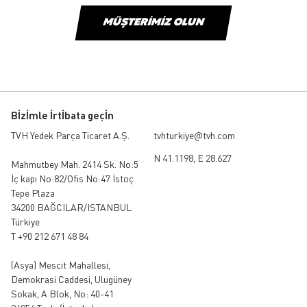
MÜŞTERIMIZ OLUN
Bİzİmle İrtİbata geçİn
TVH Yedek Parça Ticaret A.Ş.
tvhturkiye@tvh.com
N 41.1198, E 28.627
Mahmutbey Mah. 2414 Sk. No:5
İç kapı No:82/Ofis No:47 İstoç
Tepe Plaza
34200 BAĞCILAR/ISTANBUL
Türkiye
T +90 212 671 48 84
(Asya)
Mescit Mahallesi,
Demokrasi Caddesi, Ulugüney
Sokak, A Blok, No: 40-41