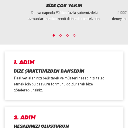
SIZE ÇOK YAKIN
Dünya çapında 90'dan fazla şubemizdeki
5.000'
uzmanlarımızdan kendi dilinizde destek alın.
deneyimim
1. ADIM
BIZE ŞIRKETINIZDEN BAHSEDIN
Faaliyet alanınızı belirtmek ve müşteri hesabınızı talep
etmek için bu başvuru formunu doldurarak bize
gönderebilirsiniz.
2. ADIM
HESABINIZI OLUŞTURUN