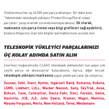
Stoklarımıza her ay 24.500 yeni parça ekleniyor. Bir daha asla
“Yakınımdaki teleskopik yükleyici ProductGroupPlural-token
parçaları” yazıp aramak zorunda kalmayacaksınız.
Ek olarak,
makineniz için parça listesi veya bilgi grafikleri sağlayabiliriz,
böylece ihtiyacınız olan tüm bilgiler parmaklarınızın ucunda olur.
TELESKOPIK YÜKLEYICI PARÇALARINIZI
ÜÇ KOLAY ADIMDA SATIN ALIN
Çevrimiçi mağazamızda, CLAAS teleskopik yükleyicileri için uygun çok
çeşitli parça ve aksesuarlar bulacaksınız. Ayrıca, diğer birçok
teleskopik yükleyici markasına
uygun yedek parçalar da satıyoruz:
Doosan
,
Gehl
,
Giant
,
Hyster
,
Ingersoll Rand
,
Komatsu
,
Kubota
,
LGMG
,
Liebherr
,
LULL
,
Wacker Neuson
,
Sany
,
SkyTrak
,
Ausa
,
Bobcat
,
Case
,
Caterpillar
,
Deutz-Fahr
,
Dieci
,
Faresin
,
Genie
,
Haulotte
,
JCB
,
JLG
,
John Deere
,
Kramer
,
Magni
,
Manitou
,
Massey Ferguson
,
Merlo
,
New Holland
,
Terex
,
Weidemann