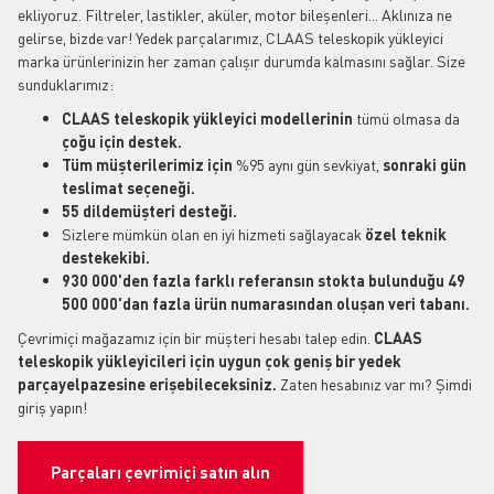
ekliyoruz. Filtreler, lastikler, aküler, motor bileşenleri... Aklınıza ne
gelirse, bizde var! Yedek parçalarımız, CLAAS teleskopik yükleyici
marka ürünlerinizin her zaman çalışır durumda kalmasını sağlar. Size
sunduklarımız:
CLAAS teleskopik yükleyici modellerinin
tümü olmasa
da
çoğu için destek.
Tüm müşterilerimiz için
%95 aynı gün sevkiyat,
sonraki gün
teslimat seçeneği.
55 dildemüşteri desteği.
Sizlere mümkün olan en iyi hizmeti sağlayacak
özel teknik
destekekibi.
930 000'den fazla farklı referansın stokta bulunduğu 49
500 000'dan fazla ürün numarasından oluşan veri tabanı.
Çevrimiçi mağazamız için bir müşteri hesabı talep edin.
CLAAS
teleskopik yükleyicileri için uygun çok geniş bir yedek
parçayelpazesine erişebileceksiniz.
Zaten hesabınız var mı? Şimdi
giriş yapın!
Parçaları çevrimiçi satın alın