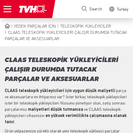
Skip
Search
Turkey
to
main
content
YEDEK PARÇALAR IÇIN
TELESKOPIK YÜKLEYICILER
BREADCRUMB
CLAAS TELESKOPIK YÜKLEYICILERI ÇALIŞIR DURUMDA TUTACAK
PARÇALAR VE AKSESUARLAR
CLAAS TELESKOPIK YÜKLEYICILERI
ÇALIŞIR DURUMDA TUTACAK
PARÇALAR VE AKSESUARLAR
CLAAS teleskopik yükleyicileri için uygun düşük maliyetli
parça
ve aksesuarlara mı ihtiyacınız var? İster birkaç teleskopik yükleyicileri
ister bir teleskopik yükleyicileri filosunu yönetiyor olun, satış sonrası
parçalarımız
maliyetleri düşük tutmanıza
ve CLAAS teleskopik
yükleyicileri cihazınızın
en yüksek verimlilikte çalışmasına olanak
tanır.
Ürün yelpazemize sürekli olarak yeni teleskopik yükleyici parçalar