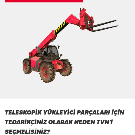
TELESKOPIK YÜKLEYICI PARÇALARI IÇIN
TEDARIKÇINIZ OLARAK NEDEN TVH'I
SEÇMELISINIZ?