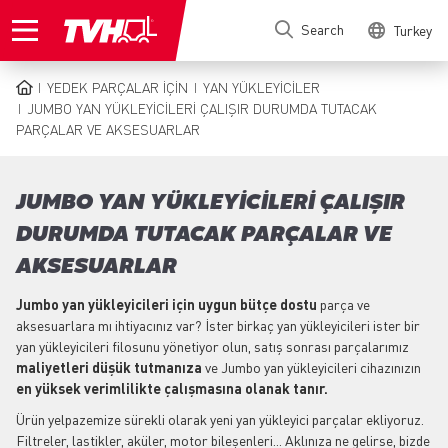
Skip
Search
Turkey
to
main
content
YEDEK PARÇALAR IÇIN
YAN YÜKLEYICILER
BREADCRUMB
JUMBO YAN YÜKLEYICILERI ÇALIŞIR DURUMDA TUTACAK
PARÇALAR VE AKSESUARLAR
JUMBO YAN YÜKLEYICILERI ÇALIŞIR
DURUMDA TUTACAK PARÇALAR VE
AKSESUARLAR
Jumbo yan yükleyicileri için uygun bütçe dostu
parça ve
aksesuarlara mı ihtiyacınız var? İster birkaç yan yükleyicileri ister bir
yan yükleyicileri filosunu yönetiyor olun, satış sonrası parçalarımız
maliyetleri düşük tutmanıza
ve Jumbo yan yükleyicileri cihazınızın
en yüksek verimlilikte çalışmasına olanak tanır.
Ürün yelpazemize sürekli olarak yeni yan yükleyici parçalar ekliyoruz.
Filtreler, lastikler, aküler, motor bileşenleri... Aklınıza ne gelirse, bizde