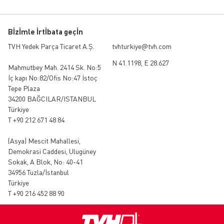
Bİzİmle İrtİbata geçİn
TVH Yedek Parça Ticaret A.Ş.
tvhturkiye@tvh.com
N 41.1198, E 28.627
Mahmutbey Mah. 2414 Sk. No:5
İç kapı No:82/Ofis No:47 İstoç
Tepe Plaza
34200 BAĞCILAR/ISTANBUL
Türkiye
T +90 212 671 48 84
(Asya)
Mescit Mahallesi,
Demokrasi Caddesi, Ulugüney
Sokak, A Blok, No: 40-41
34956 Tuzla/İstanbul
Türkiye
T +90 216 452 88 90