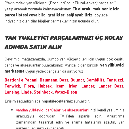
“Yakınımdaki yan yükleyici {ProductGroupPlural-token} parçaları”
yazıp aramak zorunda kalmayacaksınız.
Ek olarak, makineniz için
parça listesi veya bilgi grafikleri sağlayabiliriz,
böylece
ihtiyacınız olan tüm bilgiler parmaklarınızın ucunda olur.
YAN YÜKLEYICI PARÇALARINIZI ÜÇ KOLAY
ADIMDA SATIN ALIN
Çevrimiçi mağazamızda, Jumbo yan yükleyicileri için uygun çok çeşitli
parça ve aksesuarlar bulacaksınız. Ayrıca, diğer birçok
yan yükleyici
markasına
uygun yedek parçalar da satıyoruz:
Battioni e Pagani
,
Baumann
,
Boss
,
Bulmor
,
Combilift
,
Fantuzzi
,
Fenwick
,
Fiora
,
Hubtex
,
Icem
,
Irion
,
Lancer
,
Lancer Boss
,
Lansing
,
Linde
,
Steinbock
,
Votex-Bison
Erişim sağladığınızda, yapabilecekleriniz şunlardır:
yandan yÜkleyİcİ parÇalari ve aksesuarlari
'inizi kendi yazılımınız
aracılığıyla doğrudan TVH'den sipariş edin. Araştırma
zamanından tasarruf edin ve arama hatalarını azaltın, yan
yükleyicileri'ınızı kaydederek.