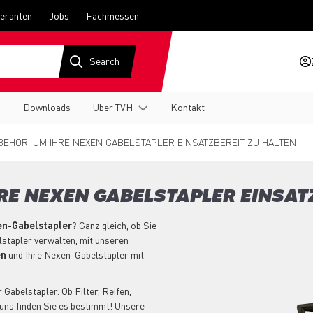
feranten
Jobs
Fachmessen
g
Downloads
Über TVH
Kontakt
BEHÖR, UM IHRE NEXEN GABELSTAPLER EINSATZBEREIT ZU HALTEN
HRE NEXEN GABELSTAPLER EINSAT
en-Gabelstapler
? Ganz gleich, ob Sie
lstapler verwalten, mit unseren
en
und Ihre Nexen-Gabelstapler mit
Gabelstapler. Ob Filter, Reifen,
uns finden Sie es bestimmt! Unsere