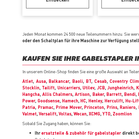
Jeden Monat kommen 24 500 neue Teilenummern hinzu. Sie werd
oder den Schaltplan für ihre Maschine zur Verfügung stel
KAUFEN SIE IHRE GABELSTAPLER 
In unserem Online-Shop finden Sie eine große Auswahl an Teile
Atlet
,
Ausa
,
Balkancar
,
Baoli
,
BT
,
Cesab
,
Coventry Cli
Stocklin
,
Tailift
,
Unicarriers
,
Utilev
,
JCB
,
Jungheinrich
,
K
Hangcha
,
Allis Chalmers
,
Artison
,
Baker
,
Barrett
,
Bendi
,
Power
,
Goodsense
,
Hamech
,
HC
,
Henley
,
Herculift
,
Hu-Lif
Patria
,
Pramac
,
Prime Mover
,
Princeton
,
Prins
,
Raniero
,
Valmet
,
Versalift
,
Voltas
,
Wecan
,
XCMG
,
YTO
,
Zoomlion
Sobald Sie Zugang haben, können Sie:
Ihr
ersatzteile & zubehör für gabelstapler
direkt b