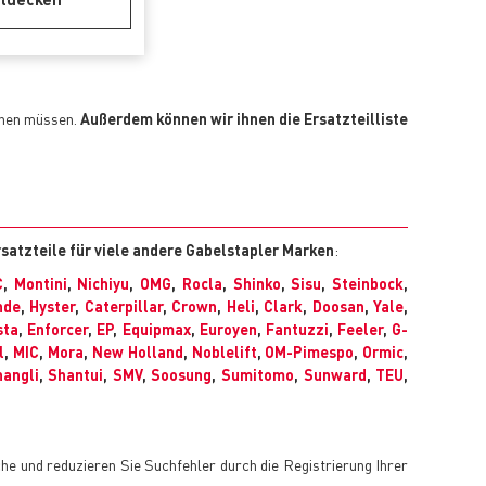
chen müssen.
Außerdem können wir ihnen die Ersatzteilliste
rsatzteile für viele andere Gabelstapler Marken
:
C
,
Montini
,
Nichiyu
,
OMG
,
Rocla
,
Shinko
,
Sisu
,
Steinbock
,
nde
,
Hyster
,
Caterpillar
,
Crown
,
Heli
,
Clark
,
Doosan
,
Yale
,
sta
,
Enforcer
,
EP
,
Equipmax
,
Euroyen
,
Fantuzzi
,
Feeler
,
G-
l
,
MIC
,
Mora
,
New Holland
,
Noblelift
,
OM-Pimespo
,
Ormic
,
angli
,
Shantui
,
SMV
,
Soosung
,
Sumitomo
,
Sunward
,
TEU
,
che und reduzieren Sie Suchfehler durch die Registrierung Ihrer