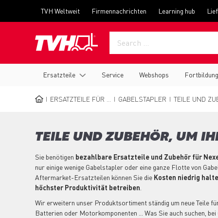
Skip
Top
TVH Weltweit
Firmennachrichten
Learning hub
Lie
to
menu
main
content
Main
Ersatzteile
Service
Webshops
Fortbildun
navigation
ERSATZTEILE FÜR ...
GABELSTAPLER
TEILE UND ZU
BREADCRUMB
TEILE UND ZUBEHÖR, UM I
Sie benötigen
bezahlbare Ersatzteile und Zubehör für Nex
nur einige wenige Gabelstapler oder eine ganze Flotte von Gabe
Aftermarket-Ersatzteilen können Sie die
Kosten niedrig halt
höchster Produktivität betreiben
.
Wir erweitern unser Produktsortiment ständig um neue Teile für 
Batterien oder Motorkomponenten ... Was Sie auch suchen, bei 