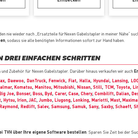
en nie wieder nach „Ersatzteile fürNexen Gabelstapler in meiner Nähe“ su
len
, sodass sie alle benötigten Informationen sofort zur Hand haben.
IN DREI EINFACHEN SCHRITTEN
n und Zubehör für Nexen Gabelstapler. Darüber hinaus verkaufen wir auch
E
max
,
Daewoo
,
DanTruck
,
Fenwick
,
Fiat
,
Halla
,
Hyundai
,
Lansing
,
LO
almar
,
Komatsu
,
Manitou
,
Mitsubishi
,
Nissan
,
Still
,
TCM
,
Toyota
,
Li
Big Joe
,
Bonser
,
Boss
,
Byd
,
Carer
,
Case
,
Chery
,
Combilift
,
Dalian
,
De
t
,
Hytsu
,
Irion
,
JAC
,
Jumbo
,
Liugong
,
Lonking
,
Mariotti
,
Mast
,
Maxima
Raymond
,
Redlift
,
Salev
,
Samsung
,
Samuk
,
Sany
,
Saxby
,
Schaeff
,
Sh
ei TVH über Ihre eigene Software bestellen
. Sparen Sie Zeit bei der Su