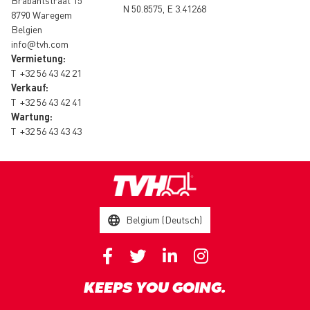
Brabantstraat 15
N 50.8575, E 3.41268
8790 Waregem
Belgien
info@tvh.com
Vermietung:
T
+32 56 43 42 21
Verkauf:
T
+32 56 43 42 41
Wartung:
T
+32 56 43 43 43
Belgium (Deutsch)
KEEPS YOU GOING.