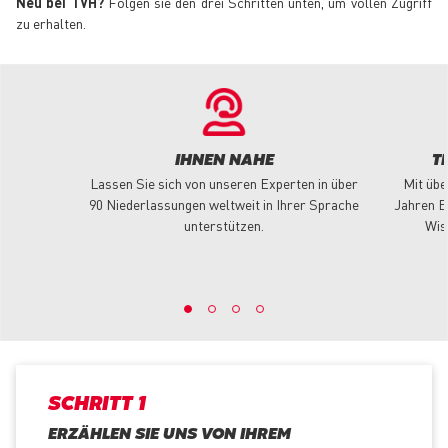
Neu bei TVH?
Folgen sie den drei Schritten unten, um vollen Zugriff
zu erhalten.
IHNEN NAHE
T
Lassen Sie sich von unseren Experten in über
Mit übe
90 Niederlassungen weltweit in Ihrer Sprache
Jahren E
unterstützen.
Wis
SCHRITT 1
ERZÄHLEN SIE UNS VON IHREM