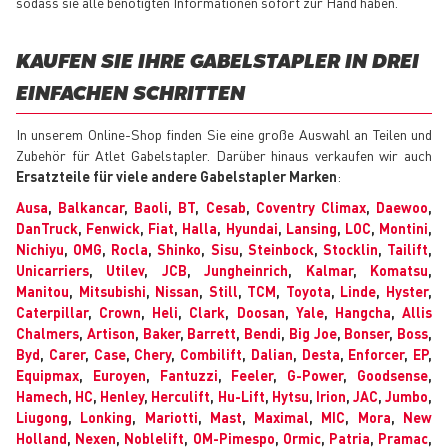
sodass sie alle benötigten Informationen sofort zur Hand haben.
KAUFEN SIE IHRE GABELSTAPLER IN DREI
EINFACHEN SCHRITTEN
In unserem Online-Shop finden Sie eine große Auswahl an Teilen und
Zubehör für Atlet Gabelstapler. Darüber hinaus verkaufen wir auch
Ersatzteile für viele andere Gabelstapler Marken
:
Ausa
,
Balkancar
,
Baoli
,
BT
,
Cesab
,
Coventry Climax
,
Daewoo
,
DanTruck
,
Fenwick
,
Fiat
,
Halla
,
Hyundai
,
Lansing
,
LOC
,
Montini
,
Nichiyu
,
OMG
,
Rocla
,
Shinko
,
Sisu
,
Steinbock
,
Stocklin
,
Tailift
,
Unicarriers
,
Utilev
,
JCB
,
Jungheinrich
,
Kalmar
,
Komatsu
,
Manitou
,
Mitsubishi
,
Nissan
,
Still
,
TCM
,
Toyota
,
Linde
,
Hyster
,
Caterpillar
,
Crown
,
Heli
,
Clark
,
Doosan
,
Yale
,
Hangcha
,
Allis
Chalmers
,
Artison
,
Baker
,
Barrett
,
Bendi
,
Big Joe
,
Bonser
,
Boss
,
Byd
,
Carer
,
Case
,
Chery
,
Combilift
,
Dalian
,
Desta
,
Enforcer
,
EP
,
Equipmax
,
Euroyen
,
Fantuzzi
,
Feeler
,
G-Power
,
Goodsense
,
Hamech
,
HC
,
Henley
,
Herculift
,
Hu-Lift
,
Hytsu
,
Irion
,
JAC
,
Jumbo
,
Liugong
,
Lonking
,
Mariotti
,
Mast
,
Maximal
,
MIC
,
Mora
,
New
Holland
,
Nexen
,
Noblelift
,
OM-Pimespo
,
Ormic
,
Patria
,
Pramac
,