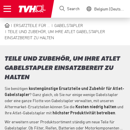
Skip
Search
Belgium (Deutsch)
to
main
content
ERSATZTEILE FÜR ...
GABELSTAPLER
BREADCRUMB
TEILE UND ZUBEHÖR, UM IHRE ATLET GABELSTAPLER
EINSATZBEREIT ZU HALTEN
TEILE UND ZUBEHÖR, UM IHRE ATLET
GABELSTAPLER EINSATZBEREIT ZU
HALTEN
Sie benötigen
kostengünstige Ersatzteile und Zubehör für Atlet-
Gabelstapler
? Ganz gleich, ob Sie nur einige wenige Gabelstapler
oder eine ganze Flotte von Gabelstapler verwalten, mit unseren
Aftermarket-Ersatzteilen können Sie die
Kosten niedrig halten
und
Ihre Atlet-Gabelstapler mit
höchster Produktivität betreiben
.
Wir erweitern unser Produktsortiment ständig um neue Teile für
Gabelstapler. Ob Filter, Reifen, Batterien oder Motorkomponenten ...