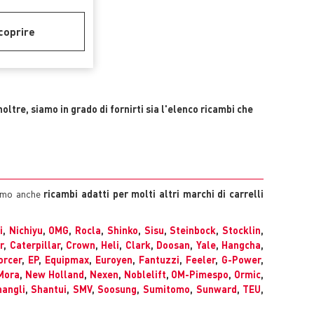
coprire
noltre, siamo in grado di fornirti sia l'elenco ricambi che
iamo anche
ricambi adatti per molti altri marchi di carrelli
i
,
Nichiyu
,
OMG
,
Rocla
,
Shinko
,
Sisu
,
Steinbock
,
Stocklin
,
r
,
Caterpillar
,
Crown
,
Heli
,
Clark
,
Doosan
,
Yale
,
Hangcha
,
orcer
,
EP
,
Equipmax
,
Euroyen
,
Fantuzzi
,
Feeler
,
G-Power
,
Mora
,
New Holland
,
Nexen
,
Noblelift
,
OM-Pimespo
,
Ormic
,
angli
,
Shantui
,
SMV
,
Soosung
,
Sumitomo
,
Sunward
,
TEU
,