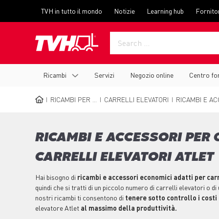
Skip
Top
TVH in tutto il mondo
Notizie
Learning hub
Fornito
to
menu
main
content
Main
Ricambi
Servizi
Negozio online
Centro fo
navigation
RICAMBI PER ...
CARRELLI ELEVATORI
RICAMBI E AC
BREADCRUMB
RICAMBI E ACCESSORI PER
CARRELLI ELEVATORI ATLET
Hai bisogno di
ricambi e accessori economici adatti per carr
quindi che si tratti di un piccolo numero di carrelli elevatori o di 
nostri ricambi ti consentono di
tenere sotto controllo i costi
elevatore Atlet
al massimo della produttività.