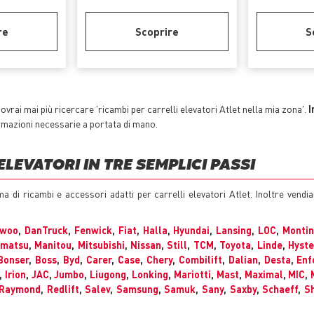
re
Scoprire
S
vrai mai più ricercare 'ricambi per carrelli elevatori Atlet nella mia zona'.
I
ormazioni necessarie a portata di mano.
ELEVATORI IN TRE SEMPLICI PASSI
a di ricambi e accessori adatti per carrelli elevatori Atlet. Inoltre vend
ewoo
,
DanTruck
,
Fenwick
,
Fiat
,
Halla
,
Hyundai
,
Lansing
,
LOC
,
Montin
matsu
,
Manitou
,
Mitsubishi
,
Nissan
,
Still
,
TCM
,
Toyota
,
Linde
,
Hyste
Bonser
,
Boss
,
Byd
,
Carer
,
Case
,
Chery
,
Combilift
,
Dalian
,
Desta
,
Enf
,
Irion
,
JAC
,
Jumbo
,
Liugong
,
Lonking
,
Mariotti
,
Mast
,
Maximal
,
MIC
,
Raymond
,
Redlift
,
Salev
,
Samsung
,
Samuk
,
Sany
,
Saxby
,
Schaeff
,
Sh