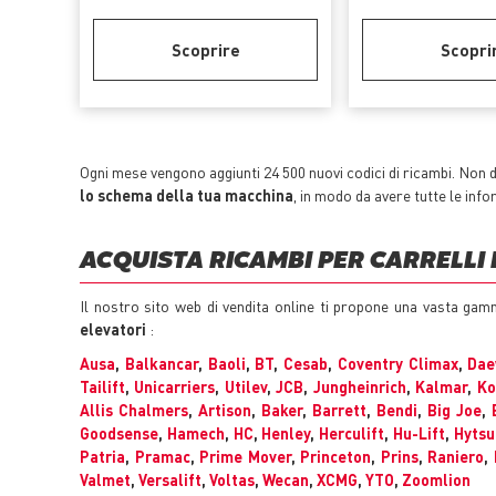
Scoprire
Scopri
Ogni mese vengono aggiunti 24 500 nuovi codici di ricambi. Non do
lo schema della tua macchina
, in modo da avere tutte le inf
ACQUISTA RICAMBI PER CARRELLI 
Il nostro sito web di vendita online ti propone una vasta gamm
elevatori
:
Ausa
,
Balkancar
,
Baoli
,
BT
,
Cesab
,
Coventry Climax
,
Da
Tailift
,
Unicarriers
,
Utilev
,
JCB
,
Jungheinrich
,
Kalmar
,
Ko
Allis Chalmers
,
Artison
,
Baker
,
Barrett
,
Bendi
,
Big Joe
,
Goodsense
,
Hamech
,
HC
,
Henley
,
Herculift
,
Hu-Lift
,
Hytsu
Patria
,
Pramac
,
Prime Mover
,
Princeton
,
Prins
,
Raniero
,
Valmet
,
Versalift
,
Voltas
,
Wecan
,
XCMG
,
YTO
,
Zoomlion