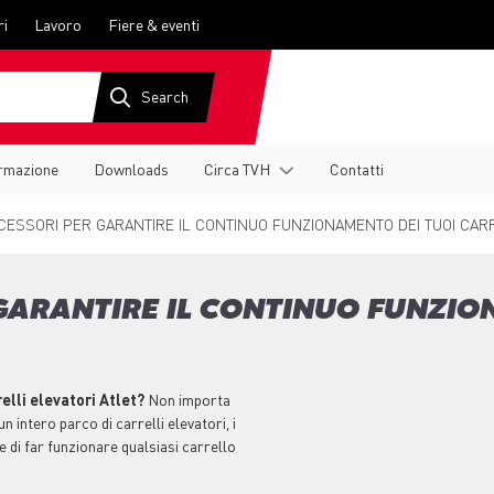
ri
Lavoro
Fiere & eventi
rmazione
Downloads
Circa TVH
Contatti
CESSORI PER GARANTIRE IL CONTINUO FUNZIONAMENTO DEI TUOI CARR
 GARANTIRE IL CONTINUO FUNZIO
elli elevatori Atlet?
Non importa
un intero parco di carrelli elevatori, i
e di far funzionare qualsiasi carrello