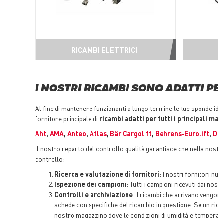
RICAMBI ELETTRICI
I NOSTRI RICAMBI SONO ADATTI PE
Al fine di mantenere funzionanti a lungo termine le tue sponde idr
fornitore principale di
ricambi adatti per tutti i principali m
Aht
,
AMA
,
Anteo
,
Atlas
,
Bär Cargolift
,
Behrens-Eurolift
,
D
Il nostro reparto del controllo qualità garantisce che nella nos
controllo:
Ricerca e valutazione di fornitori
: I nostri fornitori 
Ispezione dei campioni
: Tutti i campioni ricevuti dai n
Controlli e archiviazione
: I ricambi che arrivano vengo
schede con specifiche del ricambio in questione. Se un ri
nostro magazzino dove le condizioni di umidità e tempe