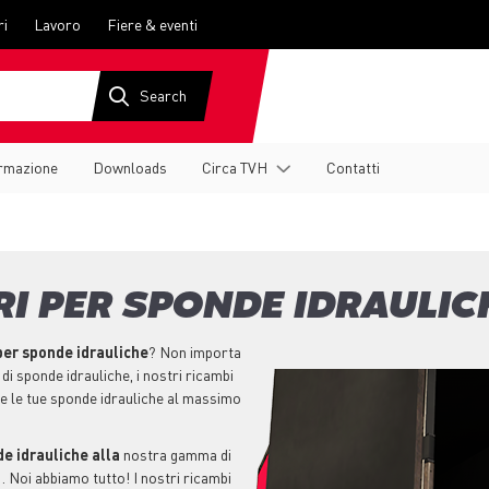
ri
Lavoro
Fiere & eventi
rmazione
Downloads
Circa TVH
Contatti
RI PER SPONDE IDRAULIC
 per sponde idrauliche
? Non importa
 di sponde idrauliche, i nostri ricambi
are le tue sponde idrauliche al massimo
e idrauliche alla
nostra gamma di
i … Noi abbiamo tutto! I nostri ricambi