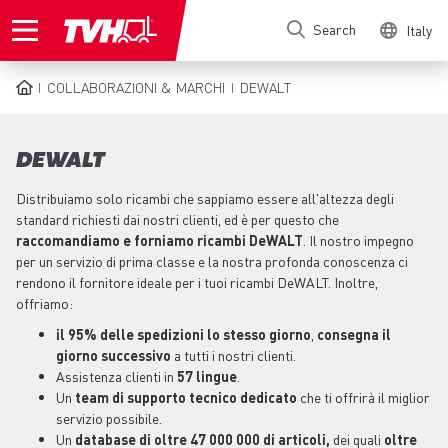
Skip
Search
Italy
to
main
content
COLLABORAZIONI & MARCHI
DEWALT
BREADCRUMB
DEWALT
Distribuiamo solo ricambi che sappiamo essere all'altezza degli
standard richiesti dai nostri clienti, ed è per questo che
raccomandiamo e forniamo ricambi DeWALT
. Il nostro impegno
per un servizio di prima classe e la nostra profonda conoscenza ci
rendono il fornitore ideale per i tuoi ricambi DeWALT. Inoltre,
offriamo:
il 95% delle spedizioni lo stesso giorno
,
consegna il
giorno successivo
a tutti i nostri clienti.
Assistenza clienti in
57 lingue
.
Un
team di supporto tecnico
dedicato
che ti offrirà il miglior
servizio possibile.
Un
database di oltre 47 000 000 di articoli,
dei quali
oltre