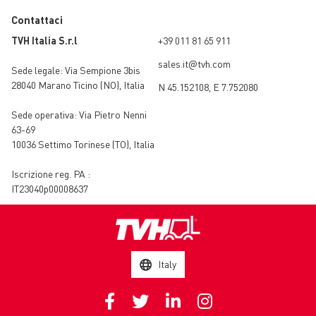
Contattaci
TVH Italia S.r.l
+39 011 81 65 911
sales.it@tvh.com
Sede legale:
Via Sempione 3bis
28040 Marano Ticino (NO)
,
Italia
N 45.152108, E 7.752080
Sede operativa:
Via Pietro Nenni
63-69
10036 Settimo Torinese (TO)
,
Italia
Iscrizione reg. PA :
IT23040p00008637
Italy