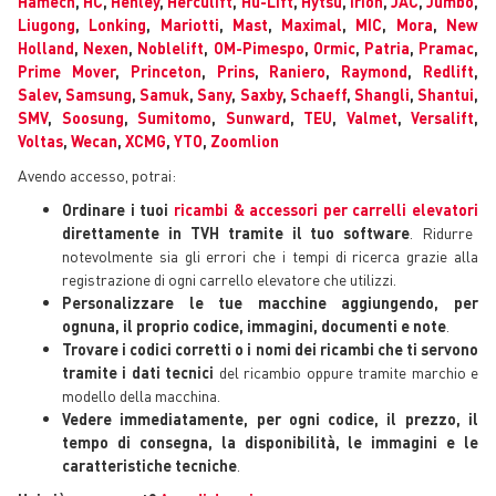
Hamech
,
HC
,
Henley
,
Herculift
,
Hu-Lift
,
Hytsu
,
Irion
,
JAC
,
Jumbo
,
Liugong
,
Lonking
,
Mariotti
,
Mast
,
Maximal
,
MIC
,
Mora
,
New
Holland
,
Nexen
,
Noblelift
,
OM-Pimespo
,
Ormic
,
Patria
,
Pramac
,
Prime Mover
,
Princeton
,
Prins
,
Raniero
,
Raymond
,
Redlift
,
Salev
,
Samsung
,
Samuk
,
Sany
,
Saxby
,
Schaeff
,
Shangli
,
Shantui
,
SMV
,
Soosung
,
Sumitomo
,
Sunward
,
TEU
,
Valmet
,
Versalift
,
Voltas
,
Wecan
,
XCMG
,
YTO
,
Zoomlion
Avendo accesso, potrai:
Ordinare i tuoi
ricambi & accessori per carrelli elevatori
direttamente in TVH tramite il tuo software
. Ridurre
notevolmente sia gli errori che i tempi di ricerca grazie alla
registrazione di ogni carrello elevatore che utilizzi.
Personalizzare le tue macchine aggiungendo, per
ognuna, il proprio codice, immagini, documenti e note
.
Trovare i codici corretti o i nomi dei ricambi che ti servono
tramite i dati tecnici
del ricambio oppure tramite marchio e
modello della macchina.
Vedere immediatamente, per ogni codice, il prezzo, il
tempo di consegna, la disponibilità, le immagini e le
caratteristiche tecniche
.