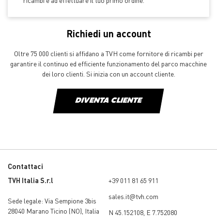
ricambi e ad effettuare il tuo primo ordine.
Richiedi un account
Oltre 75 000 clienti si affidano a TVH come fornitore di ricambi per
garantire il continuo ed efficiente funzionamento del parco macchine
dei loro clienti. Si inizia con un account cliente.
DIVENTA CLIENTE
Contattaci
TVH Italia S.r.l
+39 011 81 65 911
sales.it@tvh.com
Sede legale:
Via Sempione 3bis
28040 Marano Ticino (NO)
,
Italia
N 45.152108, E 7.752080