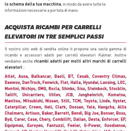
lo schema della tua macchina
, in modo da avere tutte le
informazioni necessarie a portata di mano.
ACQUISTA RICAMBI PER CARRELLI
ELEVATORI IN TRE SEMPLICI PASSI
Il nostro sito web di vendita online ti propone una vasta gamma di
ricambi e accessori adatti per carrelli elevatori Kalmar. Inoltre
vendiamo anche
ricambi adatti per molti altri marchi di carrelli
elevatori
:
Atlet
,
Ausa
,
Balkancar
,
Baoli
,
BT
,
Cesab
,
Coventry Climax
,
Daewoo
,
DanTruck
,
Fenwick
,
Fiat
,
Halla
,
Hyundai
,
Lansing
,
LOC
,
Montini
,
Nichiyu
,
OMG
,
Rocla
,
Shinko
,
Sisu
,
Steinbock
,
Stocklin
,
Tailift
,
Unicarriers
,
Utilev
,
JCB
,
Jungheinrich
,
Komatsu
,
Manitou
,
Mitsubishi
,
Nissan
,
Still
,
TCM
,
Toyota
,
Linde
,
Hyster
,
Caterpillar
,
Crown
,
Heli
,
Clark
,
Doosan
,
Yale
,
Hangcha
,
Allis
Chalmers
,
Artison
,
Baker
,
Barrett
,
Bendi
,
Big Joe
,
Bonser
,
Boss
,
Byd
,
Carer
,
Case
,
Chery
,
Combilift
,
Dalian
,
Desta
,
Enforcer
,
EP
,
Equipmax
,
Euroyen
,
Fantuzzi
,
Feeler
,
G-Power
,
Goodsense
,