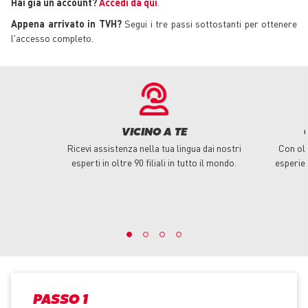
Hai già un account?
Accedi da qui
.
Appena arrivato in TVH?
Segui i tre passi sottostanti per ottenere
l'accesso completo.
VICINO A TE
Ricevi assistenza nella tua lingua dai nostri
Con olt
esperti in oltre 90 filiali in tutto il mondo.
esperie
PASSO 1