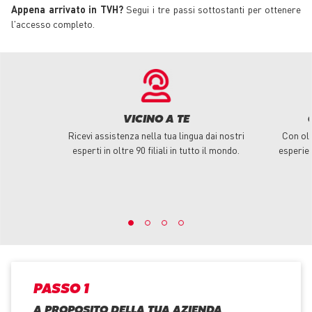
Appena arrivato in TVH?
Segui i tre passi sottostanti per ottenere
l'accesso completo.
VICINO A TE
Ricevi assistenza nella tua lingua dai nostri
Con olt
esperti in oltre 90 filiali in tutto il mondo.
esperie
PASSO 1
A PROPOSITO DELLA TUA AZIENDA