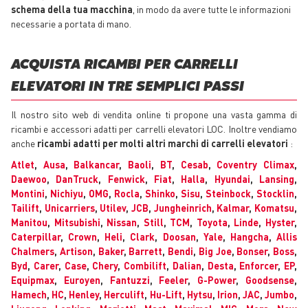
schema della tua macchina
, in modo da avere tutte le informazioni
necessarie a portata di mano.
ACQUISTA RICAMBI PER CARRELLI
ELEVATORI IN TRE SEMPLICI PASSI
Il nostro sito web di vendita online ti propone una vasta gamma di
ricambi e accessori adatti per carrelli elevatori LOC. Inoltre vendiamo
anche
ricambi adatti per molti altri marchi di carrelli elevatori
:
Atlet
,
Ausa
,
Balkancar
,
Baoli
,
BT
,
Cesab
,
Coventry Climax
,
Daewoo
,
DanTruck
,
Fenwick
,
Fiat
,
Halla
,
Hyundai
,
Lansing
,
Montini
,
Nichiyu
,
OMG
,
Rocla
,
Shinko
,
Sisu
,
Steinbock
,
Stocklin
,
Tailift
,
Unicarriers
,
Utilev
,
JCB
,
Jungheinrich
,
Kalmar
,
Komatsu
,
Manitou
,
Mitsubishi
,
Nissan
,
Still
,
TCM
,
Toyota
,
Linde
,
Hyster
,
Caterpillar
,
Crown
,
Heli
,
Clark
,
Doosan
,
Yale
,
Hangcha
,
Allis
Chalmers
,
Artison
,
Baker
,
Barrett
,
Bendi
,
Big Joe
,
Bonser
,
Boss
,
Byd
,
Carer
,
Case
,
Chery
,
Combilift
,
Dalian
,
Desta
,
Enforcer
,
EP
,
Equipmax
,
Euroyen
,
Fantuzzi
,
Feeler
,
G-Power
,
Goodsense
,
Hamech
,
HC
,
Henley
,
Herculift
,
Hu-Lift
,
Hytsu
,
Irion
,
JAC
,
Jumbo
,