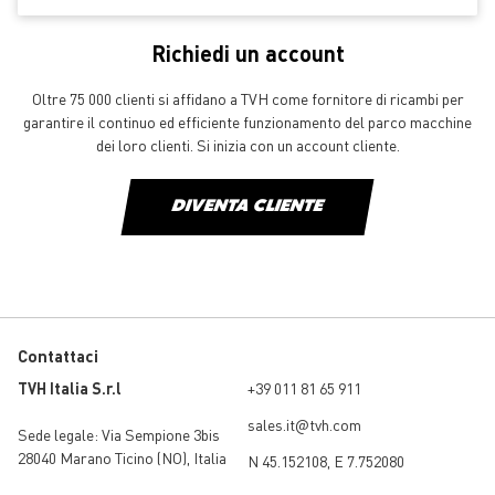
Richiedi un account
Oltre 75 000 clienti si affidano a TVH come fornitore di ricambi per
garantire il continuo ed efficiente funzionamento del parco macchine
dei loro clienti. Si inizia con un account cliente.
DIVENTA CLIENTE
Contattaci
TVH Italia S.r.l
+39 011 81 65 911
sales.it@tvh.com
Sede legale:
Via Sempione 3bis
28040 Marano Ticino (NO)
,
Italia
N 45.152108, E 7.752080