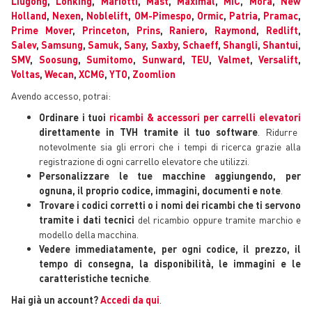
Liugong
,
Lonking
,
Mariotti
,
Mast
,
Maximal
,
MIC
,
Mora
,
New
Holland
,
Nexen
,
Noblelift
,
OM-Pimespo
,
Ormic
,
Patria
,
Pramac
,
Prime Mover
,
Princeton
,
Prins
,
Raniero
,
Raymond
,
Redlift
,
Salev
,
Samsung
,
Samuk
,
Sany
,
Saxby
,
Schaeff
,
Shangli
,
Shantui
,
SMV
,
Soosung
,
Sumitomo
,
Sunward
,
TEU
,
Valmet
,
Versalift
,
Voltas
,
Wecan
,
XCMG
,
YTO
,
Zoomlion
Avendo accesso, potrai:
Ordinare i tuoi
ricambi & accessori per carrelli elevatori
direttamente in TVH tramite il tuo software
. Ridurre
notevolmente sia gli errori che i tempi di ricerca grazie alla
registrazione di ogni carrello elevatore che utilizzi.
Personalizzare le tue macchine aggiungendo, per
ognuna, il proprio codice, immagini, documenti e note
.
Trovare i codici corretti o i nomi dei ricambi che ti servono
tramite i dati tecnici
del ricambio oppure tramite marchio e
modello della macchina.
Vedere immediatamente, per ogni codice, il prezzo, il
tempo di consegna, la disponibilità, le immagini e le
caratteristiche tecniche
.
Hai già un account?
Accedi da qui
.