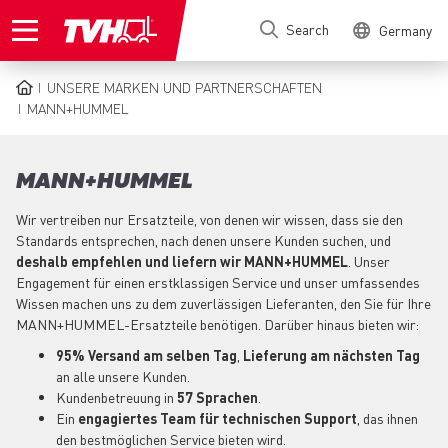
Skip
Search
Germany
to
main
content
UNSERE MARKEN UND PARTNERSCHAFTEN
BREADCRUMB
MANN+HUMMEL
MANN+HUMMEL
Wir vertreiben nur Ersatzteile, von denen wir wissen, dass sie den
Standards entsprechen, nach denen unsere Kunden suchen, und
deshalb empfehlen und liefern wir MANN+HUMMEL
. Unser
Engagement für einen erstklassigen Service und unser umfassendes
Wissen machen uns zu dem zuverlässigen Lieferanten, den Sie für Ihre
MANN+HUMMEL-Ersatzteile benötigen. Darüber hinaus bieten wir:
95% Versand am selben Tag
,
Lieferung am nächsten Tag
an alle unsere Kunden.
Kundenbetreuung in
57 Sprachen
.
Ein
engagiertes
Team für technischen Support
, das ihnen
den bestmöglichen Service bieten wird.