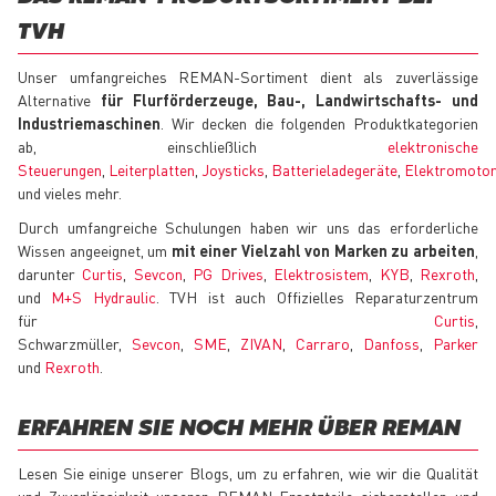
TVH
Unser umfangreiches REMAN-Sortiment dient als zuverlässige
Alternative
für Flurförderzeuge, Bau-, Landwirtschafts- und
Industriemaschinen
. Wir decken die folgenden Produktkategorien
ab, einschließlich
elektronische
Steuerungen
,
Leiterplatten
,
Joysticks
,
Batterieladegeräte
,
Elektromoto
und vieles mehr.
Durch umfangreiche Schulungen haben wir uns das erforderliche
Wissen angeeignet, um
mit einer Vielzahl von Marken zu arbeiten
,
darunter
Curtis
,
Sevcon
,
PG Drives
,
Elektrosistem
,
KYB
,
Rexroth
,
und
M+S Hydraulic
. TVH ist auch Offizielles Reparaturzentrum
für
Curtis
,
Schwarzmüller,
Sevcon
,
SME
,
ZIVAN
,
Carraro
,
Danfoss
,
Parker
und
Rexroth
.
ERFAHREN SIE NOCH MEHR ÜBER REMAN
Lesen Sie einige unserer Blogs, um zu erfahren, wie wir die Qualität
und Zuverlässigkeit unserer REMAN-Ersatzteile sicherstellen und