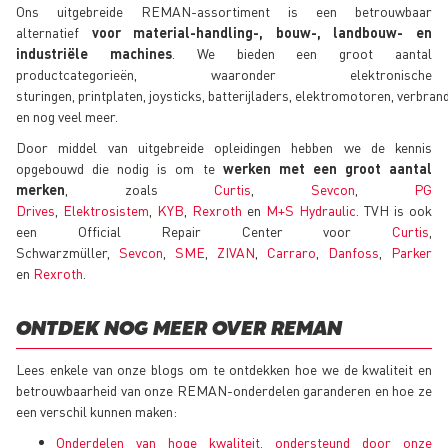
Ons uitgebreide REMAN-assortiment is een betrouwbaar
alternatief
voor material-handling-, bouw-, landbouw- en
industriële machines
. We bieden een groot aantal
productcategorieën, waaronder elektronische
sturingen, printplaten, joysticks, batterijladers, elektromotoren, verbr
en nog veel meer.
Door middel van uitgebreide opleidingen hebben we de kennis
opgebouwd die nodig is om te
werken met een groot aantal
merken
, zoals
Curtis
,
Sevcon
,
PG
Drives
,
Elektrosistem
,
KYB
,
Rexroth
en
M+S Hydraulic
. TVH is ook
een Official Repair Center voor
Curtis
,
Schwarzmüller,
Sevcon
,
SME
,
ZIVAN
,
Carraro
,
Danfoss
,
Parker
en
Rexroth
.
ONTDEK NOG MEER OVER REMAN
Lees enkele van onze blogs om te ontdekken hoe we de kwaliteit en
betrouwbaarheid van onze REMAN-onderdelen garanderen en hoe ze
een verschil kunnen maken:
Onderdelen van hoge kwaliteit, ondersteund door onze