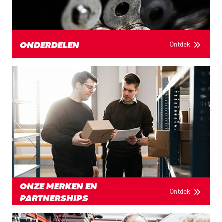
Ontdek
ONDERDELEN
ONZE MERKEN EN
Ontdek
PARTNERSHIPS