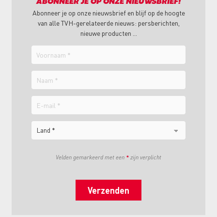
ABONNEER JE OP ONZE NIEUWSBRIEF!
Abonneer je op onze nieuwsbrief en blijf op de hoogte
van alle TVH-gerelateerde nieuws: persberichten,
nieuwe producten ...
Voornaam
Naam
E-
mail
Land
Velden gemarkeerd met een
*
zijn verplicht