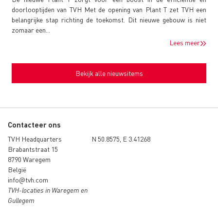
doorlooptijden van TVH Met de opening van Plant T zet TVH een
belangrijke stap richting de toekomst. Dit nieuwe gebouw is niet
zomaar een...
Lees meer
Bekijk alle nieuwsitems
Contacteer ons
TVH Headquarters
N 50.8575, E 3.41268
Brabantstraat 15
8790 Waregem
België
info@tvh.com
TVH-locaties in Waregem en
Gullegem