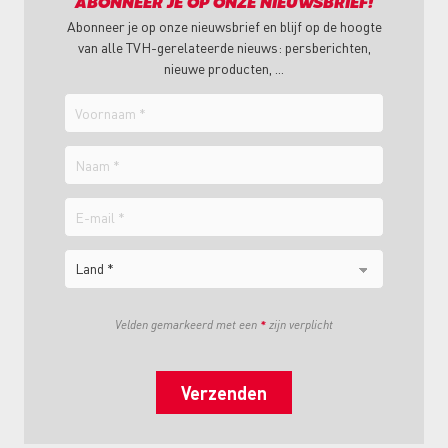
ABONNEER JE OP ONZE NIEUWSBRIEF!
Abonneer je op onze nieuwsbrief en blijf op de hoogte
van alle TVH-gerelateerde nieuws: persberichten,
nieuwe producten, ...
Voornaam
Naam
E-
mail
Land
Velden gemarkeerd met een
*
zijn verplicht