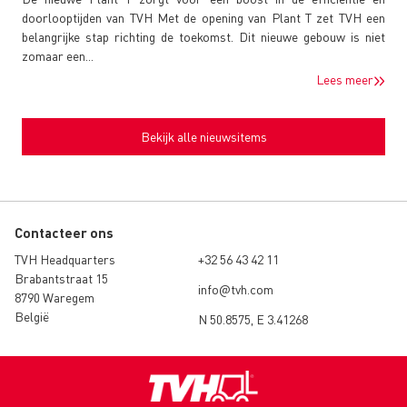
doorlooptijden van TVH Met de opening van Plant T zet TVH een
belangrijke stap richting de toekomst. Dit nieuwe gebouw is niet
zomaar een...
Lees meer
Bekijk alle nieuwsitems
Contacteer ons
TVH Headquarters
+32 56 43 42 11
Brabantstraat 15
info@tvh.com
8790 Waregem
België
N 50.8575, E 3.41268