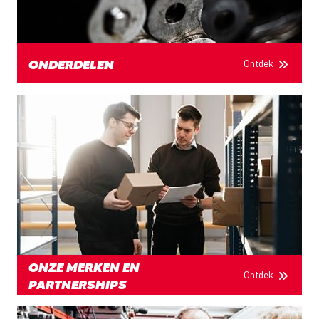
Ontdek
ONDERDELEN
ONZE MERKEN EN
Ontdek
PARTNERSHIPS