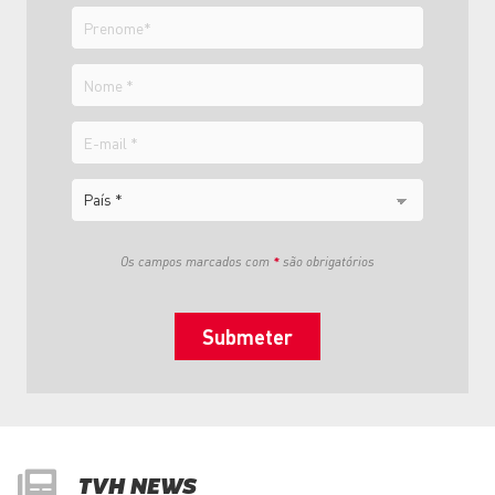
Prenome
Nome
E-
mail
País
Os campos marcados com
*
são obrigatórios
TVH NEWS