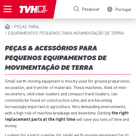
Passar
Pesquisar
Portugal
para
o
conteúdo
PEÇAS PARA...
principal
NAVEGAÇÃO
EQUIPAMENTOS PEQUENOS PARA MOVIMENTAÇÃO DE TERRA
ESTRUTURAL
PEÇAS & ACESSÓRIOS PARA
PEQUENOS EQUIPAMENTOS DE
MOVIMENTAÇÃO DE TERRA
Small earth-moving equipment is mostly used for ground preparation,
excavation, and transfer of materials. These machines, think of mini-
excavators, skid steer loaders and compact track loaders, can
commonly be found on construction sites and are becoming
increasingly important in agriculture. Very demanding environments,
with a high risk of machine breakage and downtime. Getting
the right
replacement parts at the right time
will save you tons of time and
money.
Looking for a parts supplier for small earth-moving equipment (up to