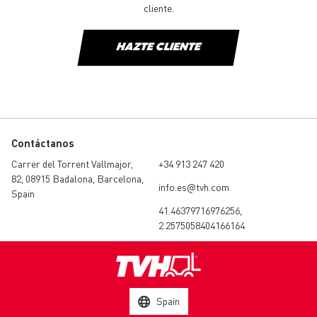
cliente.
HAZTE CLIENTE
Contáctanos
Carrer del Torrent Vallmajor,
+34 913 247 420
82, 08915 Badalona, Barcelona,
info.es@tvh.com
Spain
41.46379716976256,
2.2575058404166164
Spain