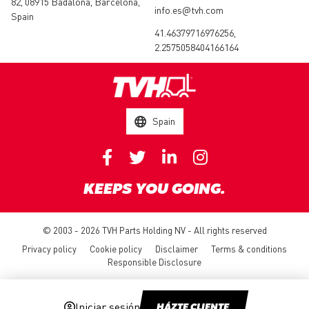
82, 08915 Badalona, Barcelona,
info.es@tvh.com
Spain
41.46379716976256,
2.2575058404166164
Spain
KEEPS YOU GOING.
© 2003 - 2026 TVH Parts Holding NV - All rights reserved
Privacy policy
Cookie policy
Disclaimer
Terms & conditions
Responsible Disclosure
Iniciar sesión
HÁZTE CLIENTE