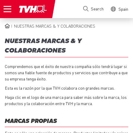
Skip
Search
Spain
to
main
content
NUESTRAS MARCAS & Y COLABORACIONES
BREADCRUMB
NUESTRAS MARCAS & Y
COLABORACIONES
Comprendemos que el éxito de nuestra compañia sólo tendrá lugar si
somos una fiable fuente de productos y servicios que contribuye a que
su empresa tenga éxito.
Esta es la razón por la que TVH colabora con grandes marcas.
Haga clic en el logo de una marca para saber más sobre la marca, los
productos y la colaboración entre TVH y la marca.
MARCAS PROPIAS
Esto es sólo una selección de marcas. Productos limitados y/o países