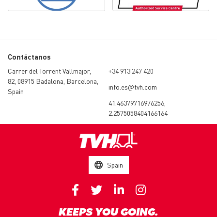
Contáctanos
Carrer del Torrent Vallmajor,
+34 913 247 420
82, 08915 Badalona, Barcelona,
info.es@tvh.com
Spain
41.46379716976256,
2.2575058404166164
Spain
KEEPS YOU GOING.