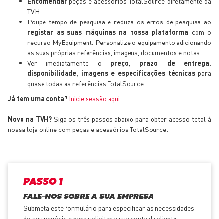
Encomendar
peças e acessórios TotalSource diretamente da
TVH.
Poupe tempo de pesquisa e reduza os erros de pesquisa ao
registar as suas máquinas na nossa plataforma
com o
recurso MyEquipment. Personalize o equipamento adicionando
as suas próprias referências, imagens, documentos e notas.
Ver imediatamente o
preço, prazo de entrega,
disponibilidade, imagens e especificações técnicas
para
quase todas as referências TotalSource.
Já tem uma conta?
Inicie sessão aqui
.
Novo na TVH?
Siga os três passos abaixo para obter acesso total à
nossa loja online com peças e acessórios TotalSource:
PASSO 1
FALE-NOS SOBRE A SUA EMPRESA
Submeta este formulário para especificar as necessidades
do seu negócio e para solicitar a sua conta de cliente.