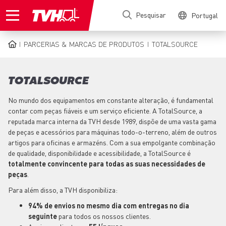
Passar
Pesquisar
Portugal
para
o
conteúdo
PARCERIAS & MARCAS DE PRODUTOS
TOTALSOURCE
principal
NAVEGAÇÃO
ESTRUTURAL
TOTALSOURCE
No mundo dos equipamentos em constante alteração, é fundamental
contar com peças fiáveis e um serviço eficiente. A TotalSource, a
reputada marca interna da TVH desde 1989, dispõe de uma vasta gama
de peças e acessórios para máquinas todo-o-terreno, além de outros
artigos para oficinas e armazéns. Com a sua empolgante combinação
de qualidade, disponibilidade e acessibilidade, a TotalSource é
totalmente convincente para todas as suas necessidades de
peças
.
Para além disso, a TVH disponibiliza:
94% de envios no mesmo dia com entregas no dia
seguinte
para todos os nossos clientes.