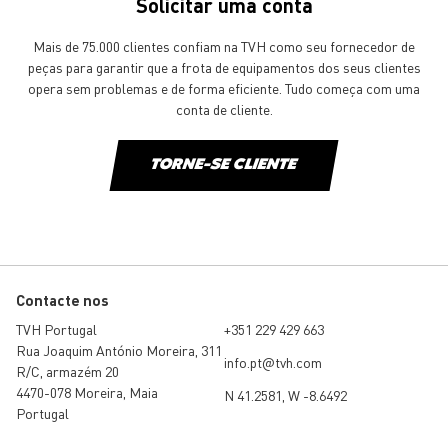
Solicitar uma conta
Mais de 75.000 clientes confiam na TVH como seu fornecedor de
peças para garantir que a frota de equipamentos dos seus clientes
opera sem problemas e de forma eficiente. Tudo começa com uma
conta de cliente.
TORNE-SE CLIENTE
Contacte nos
TVH Portugal
+351 229 429 663
Rua Joaquim António Moreira, 311
info.pt@tvh.com
R/C, armazém 20
4470-078 Moreira, Maia
N 41.2581, W -8.6492
Portugal