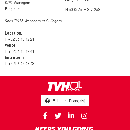
8790 Waregem
Belgique
N 50.8575, E 3.41268
Sites TVH à Waregem et Gullegem
Location:
T
+32 56 43 42 21
Vente:
T
+32 56 43 42 41
Entretien:
T
+32 56 43 43 43
Belgium (Français)
KEEPS YOU GOING.