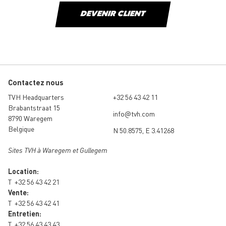
DEVENIR CLIENT
Contactez nous
TVH Headquarters
+32 56 43 42 11
Brabantstraat 15
info@tvh.com
8790 Waregem
Belgique
N 50.8575, E 3.41268
Sites TVH à Waregem et Gullegem
Location:
T
+32 56 43 42 21
Vente:
T
+32 56 43 42 41
Entretien:
T
+32 56 43 43 43