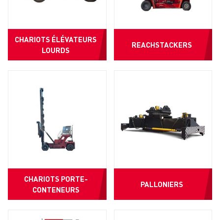
CHARIOTS ÉLÉVATEURS
REACHSTACKERS
LOURDS
CHARIOTS PORTE-
PALLONIERS
CONTENEURS