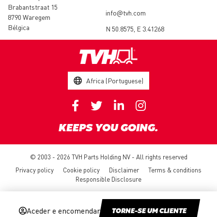
Brabantstraat 15
info@tvh.com
8790 Waregem
Bélgica
N 50.8575, E 3.41268
Africa (Portuguese)
KEEPS YOU GOING.
© 2003 - 2026 TVH Parts Holding NV - All rights reserved
Privacy policy
Cookie policy
Disclaimer
Terms & conditions
Responsible Disclosure
Aceder e encomendar
TORNE-SE UM CLIENTE