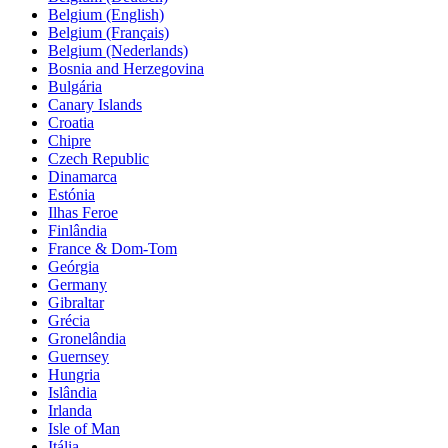
Belgium (English)
Belgium (Français)
Belgium (Nederlands)
Bosnia and Herzegovina
Bulgária
Canary Islands
Croatia
Chipre
Czech Republic
Dinamarca
Estónia
Ilhas Feroe
Finlândia
France & Dom-Tom
Geórgia
Germany
Gibraltar
Grécia
Gronelândia
Guernsey
Hungria
Islândia
Irlanda
Isle of Man
Itália