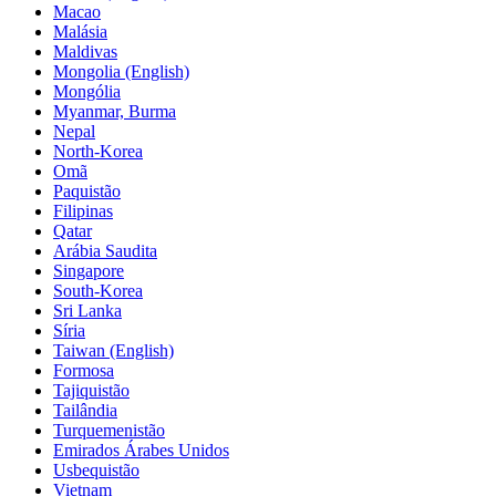
Macao
Malásia
Maldivas
Mongolia (English)
Mongólia
Myanmar, Burma
Nepal
North-Korea
Omã
Paquistão
Filipinas
Qatar
Arábia Saudita
Singapore
South-Korea
Sri Lanka
Síria
Taiwan (English)
Formosa
Tajiquistão
Tailândia
Turquemenistão
Emirados Árabes Unidos
Usbequistão
Vietnam