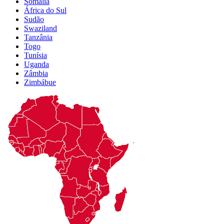
Somália
África do Sul
Sudão
Swaziland
Tanzânia
Togo
Tunísia
Uganda
Zâmbia
Zimbábue