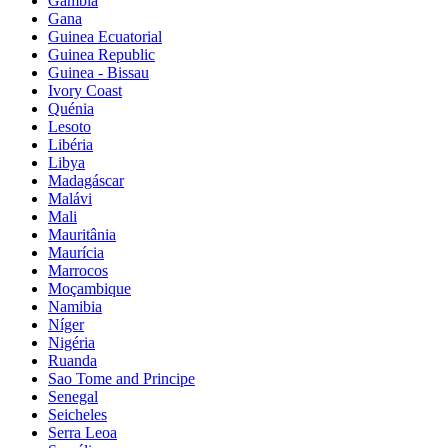
Gâmbia
Gana
Guinea Ecuatorial
Guinea Republic
Guinea - Bissau
Ivory Coast
Quénia
Lesoto
Libéria
Libya
Madagáscar
Malávi
Mali
Mauritânia
Maurícia
Marrocos
Moçambique
Namibia
Níger
Nigéria
Ruanda
Sao Tome and Principe
Senegal
Seicheles
Serra Leoa