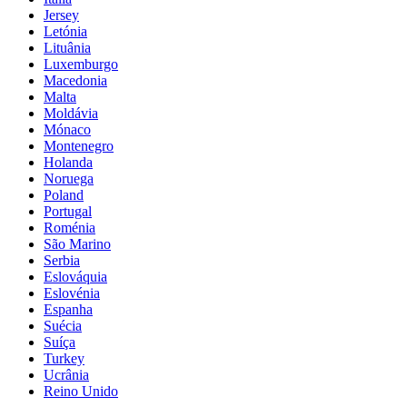
Jersey
Letónia
Lituânia
Luxemburgo
Macedonia
Malta
Moldávia
Mónaco
Montenegro
Holanda
Noruega
Poland
Portugal
Roménia
São Marino
Serbia
Eslováquia
Eslovénia
Espanha
Suécia
Suíça
Turkey
Ucrânia
Reino Unido