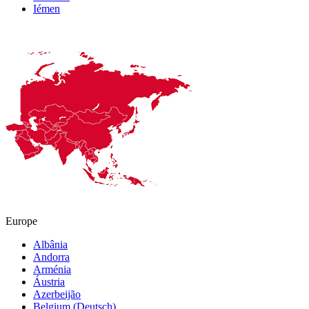
Iémen
Europe
Albânia
Andorra
Arménia
Áustria
Azerbeijão
Belgium (Deutsch)