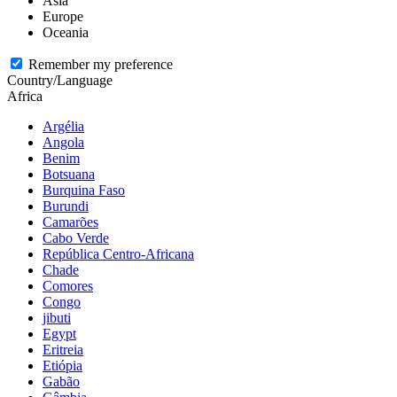
Asia
Europe
Oceania
Remember my preference
Country/Language
Africa
Argélia
Angola
Benim
Botsuana
Burquina Faso
Burundi
Camarões
Cabo Verde
República Centro-Africana
Chade
Comores
Congo
jibuti
Egypt
Eritreia
Etiópia
Gabão