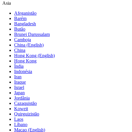
Asia
Afeganistão
Barém
Bangladesh
Butão
Brunei Darussalam
Camboja
China (English)
China
Hong Kong (English)
Hong Kong
Índia
Indonésia
Iran
Iraque
Israel
Japan
Jordânia
Cazaquistão
Koweit
Quirguizistão
Laos
Líbano
Macao (English)