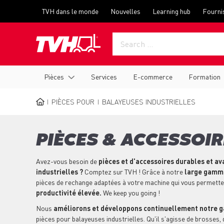
Skip
Top
TVH dans le monde
Nouvelles
Learning hub
Fourni
to
menu
main
content
Main
Pièces
Services
E-commerce
Formation
navigation
PIÈCES POUR
BALAYEUSES INDUSTRIELLES
BREADCRUMB
PIÈCES & ACCESSOI
Avez-vous besoin de
pièces et d'accessoires durables et a
industrielles ?
Comptez sur TVH ! Grâce à notre
large gamme
pièces de rechange adaptées à votre machine qui vous permett
productivité élevée.
We keep you going !
Nous
améliorons et développons continuellement notre 
pièces pour balayeuses industrielles. Qu'il s'agisse de brosses