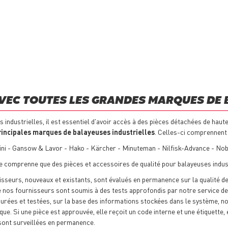
AVEC TOUTES LES GRANDES MARQUES DE 
industrielles, il est essentiel d'avoir accès à des pièces détachées de haut
rincipales marques de balayeuses industrielles
. Celles-ci comprennent 
ini - Gansow & Lavor - Hako - Kärcher - Minuteman - Nilfisk-Advance - Nobl
e comprenne que des pièces et accessoires de qualité pour balayeuses indust
seurs, nouveaux et existants, sont évalués en permanence sur la qualité de l
 nos fournisseurs sont soumis à des tests approfondis par notre service de 
rées et testées, sur la base des informations stockées dans le système, n
ique. Si une pièce est approuvée, elle reçoit un code interne et une étiquette
 sont surveillées en permanence.