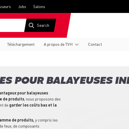
sseurs
Jobs
Salons
Téléchargement
A propos de TVH
Contact
RES POUR BALAYEUSES IN
vantageux pour balayeuses
 de produits
, nous proposons des
ent de
garder les coûts bas et la
gamme de produits,
y compris les
, de feux, de composants