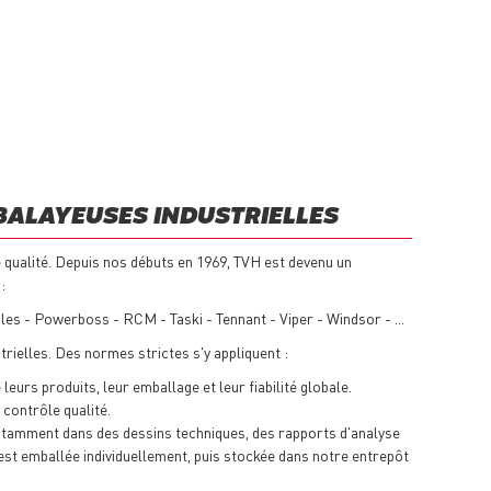
BALAYEUSES INDUSTRIELLES
e qualité. Depuis nos débuts en 1969, TVH est devenu un
:
es - Powerboss - RCM - Taski - Tennant - Viper - Windsor - ...
rielles. Des normes strictes s'y appliquent :
eurs produits, leur emballage et leur fiabilité globale.
contrôle qualité.
otamment dans des dessins techniques, des rapports d'analyse
, est emballée individuellement, puis stockée dans notre entrepôt