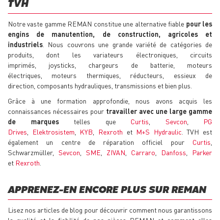
TVH
Notre vaste gamme REMAN constitue une alternative fiable
pour les
engins de manutention, de construction, agricoles et
industriels
. Nous couvrons une grande variété de catégories de
produits, dont les variateurs électroniques, circuits
imprimés, joysticks, chargeurs de batterie, moteurs
électriques, moteurs thermiques, réducteurs, essieux de
direction, composants hydrauliques, transmissions et bien plus.
Grâce à une formation approfondie, nous avons acquis les
connaissances nécessaires pour
travailler avec une large gamme
de marques
telles que
Curtis
,
Sevcon
,
PG
Drives
,
Elektrosistem
,
KYB
,
Rexroth
et
M+S Hydraulic
. TVH est
également un centre de réparation officiel pour
Curtis
,
Schwarzmüller,
Sevcon
,
SME
,
ZIVAN
,
Carraro
,
Danfoss
,
Parker
et
Rexroth
.
APPRENEZ-EN ENCORE PLUS SUR REMAN
Lisez nos articles de blog pour découvrir comment nous garantissons
la qualité et la fiabilité de nos pièces REMAN et comment elles