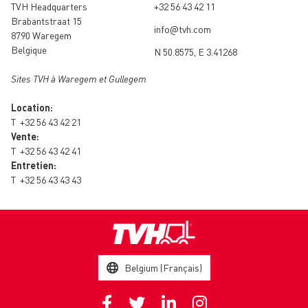
TVH Headquarters
+32 56 43 42 11
Brabantstraat 15
info@tvh.com
8790 Waregem
Belgique
N 50.8575, E 3.41268
Sites TVH à Waregem et Gullegem
Location:
T
+32 56 43 42 21
Vente:
T
+32 56 43 42 41
Entretien:
T
+32 56 43 43 43
Belgium (Français)