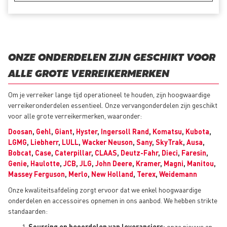
ONZE ONDERDELEN ZIJN GESCHIKT VOOR
ALLE GROTE VERREIKERMERKEN
Om je verreiker lange tijd operationeel te houden, zijn hoogwaardige
verreikeronderdelen essentieel. Onze vervangonderdelen zijn geschikt
voor alle grote verreikermerken, waaronder:
Doosan
,
Gehl
,
Giant
,
Hyster
,
Ingersoll Rand
,
Komatsu
,
Kubota
,
LGMG
,
Liebherr
,
LULL
,
Wacker Neuson
,
Sany
,
SkyTrak
,
Ausa
,
Bobcat
,
Case
,
Caterpillar
,
CLAAS
,
Deutz-Fahr
,
Dieci
,
Faresin
,
Genie
,
Haulotte
,
JCB
,
JLG
,
John Deere
,
Kramer
,
Magni
,
Manitou
,
Massey Ferguson
,
Merlo
,
New Holland
,
Terex
,
Weidemann
Onze kwaliteitsafdeling zorgt ervoor dat we enkel hoogwaardige
onderdelen en accessoires opnemen in ons aanbod. We hebben strikte
standaarden:
Sourcing en beoordelen van leveranciers:
onze nieuwe en