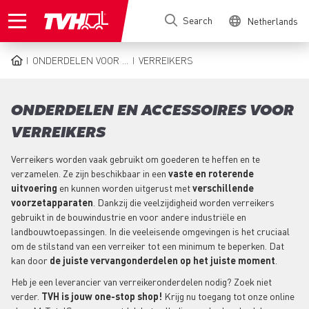
Skip
Search
Netherlands
to
main
content
ONDERDELEN VOOR ...
VERREIKERS
BREADCRUMB
ONDERDELEN EN ACCESSOIRES VOOR
VERREIKERS
Verreikers worden vaak gebruikt om goederen te heffen en te
verzamelen. Ze zijn beschikbaar in een
vaste en roterende
uitvoering
en kunnen worden uitgerust met
verschillende
voorzetapparaten
. Dankzij die veelzijdigheid worden verreikers
gebruikt in de bouwindustrie en voor andere industriële en
landbouwtoepassingen. In die veeleisende omgevingen is het cruciaal
om de stilstand van een verreiker tot een minimum te beperken. Dat
kan door
de juiste vervangonderdelen op het juiste moment
.
Heb je een leverancier van verreikeronderdelen nodig? Zoek niet
verder.
TVH is jouw one-stop shop!
Krijg nu toegang tot onze online