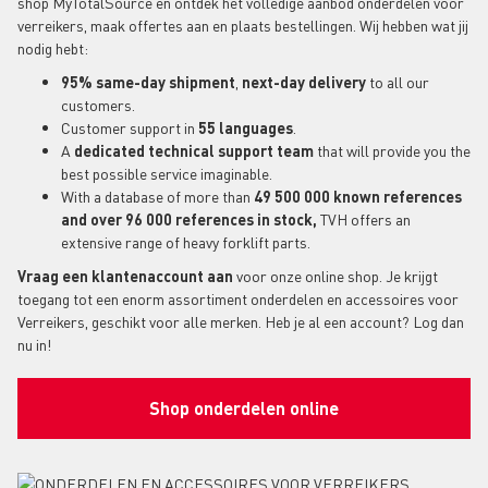
shop MyTotalSource en ontdek het volledige aanbod onderdelen voor
verreikers, maak offertes aan en plaats bestellingen. Wij hebben wat jij
nodig hebt:
95% same-day shipment
,
next-day delivery
to all our
customers.
Customer support in
55 languages
.
A
dedicated technical support
team
that will provide you the
best possible service imaginable.
With a database of more than
49 500 000 known references
and over 96 000 references in stock,
TVH offers an
extensive range of heavy forklift parts.
Vraag een klantenaccount aan
voor onze online shop. Je krijgt
toegang tot een enorm assortiment onderdelen en accessoires voor
Verreikers, geschikt voor alle merken. Heb je al een account? Log dan
nu in!
Shop onderdelen online