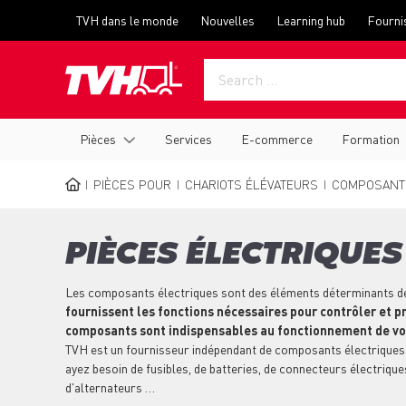
Skip
Top
TVH dans le monde
Nouvelles
Learning hub
Fourni
to
menu
main
content
Main
Pièces
Services
E-commerce
Formation
navigation
PIÈCES POUR
CHARIOTS ÉLÉVATEURS
COMPOSANTS
BREADCRUMB
PIÈCES ÉLECTRIQUE
Les composants électriques sont des éléments déterminants de 
fournissent les fonctions nécessaires pour contrôler et pr
composants sont indispensables au fonctionnement de vo
TVH est un fournisseur indépendant de composants électriques 
ayez besoin de fusibles, de batteries, de connecteurs électriqu
d'alternateurs …