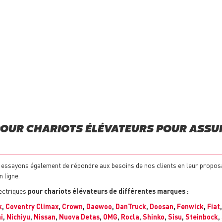
OUR CHARIOTS ÉLÉVATEURS POUR ASSUR
essayons également de répondre aux besoins de nos clients en leur propo
 ligne.
ectriques
pour chariots élévateurs de différentes marques :
k
,
Coventry Climax
,
Crown
,
Daewoo
,
DanTruck
,
Doosan
,
Fenwick
,
Fiat
i
,
Nichiyu
,
Nissan
,
Nuova Detas
,
OMG
,
Rocla
,
Shinko
,
Sisu
,
Steinbock
,