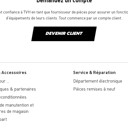
Demandez un compte
ont confiance à TVH en tant que fournisseur de pièces pour assurer un fonct
d'équipements de leurs clients. Tout commence par un compte client.
DEVENIR CLIENT
& Accessoires
Service & Réparation
ur ...
Département électronique
ues & partenaires
Pièces remises à neuf
econditionnées
 de manutention et
res de magasin
part