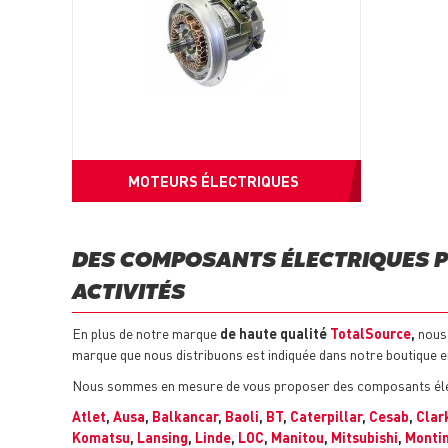
MOTEURS ÉLECTRIQUES
DES COMPOSANTS ÉLECTRIQUES P
ACTIVITÉS
En plus de notre marque
de haute qualité
TotalSource
,
nous 
marque que nous distribuons est indiquée dans notre boutique en
Nous sommes en mesure de vous proposer des composants él
Atlet
,
Ausa
,
Balkancar
,
Baoli
,
BT
,
Caterpillar
,
Cesab
,
Clar
Komatsu
,
Lansing
,
Linde
,
LOC
,
Manitou
,
Mitsubishi
,
Montin