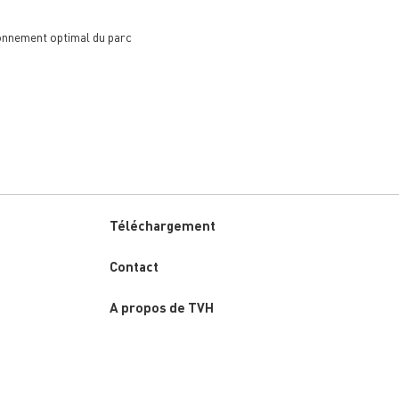
ionnement optimal du parc
Téléchargement
Custom
Contact
menu
A propos de TVH