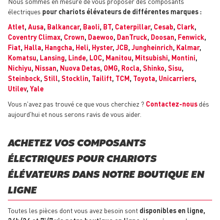
Nous sommes en mesure de vous proposer des composants
électriques
pour chariots élévateurs de différentes marques :
Atlet
,
Ausa
,
Balkancar
,
Baoli
,
BT
,
Caterpillar
,
Cesab
,
Clark
,
Coventry Climax
,
Crown
,
Daewoo
,
DanTruck
,
Doosan
,
Fenwick
,
Fiat
,
Halla
,
Hangcha
,
Heli
,
Hyster
,
JCB
,
Jungheinrich
,
Kalmar
,
Komatsu
,
Lansing
,
Linde
,
LOC
,
Manitou
,
Mitsubishi
,
Montini
,
Nichiyu
,
Nissan
,
Nuova Detas
,
OMG
,
Rocla
,
Shinko
,
Sisu
,
Steinbock
,
Still
,
Stocklin
,
Tailift
,
TCM
,
Toyota
,
Unicarriers
,
Utilev
,
Yale
Vous n'avez pas trouvé ce que vous cherchiez ?
Contactez-nous
dés
aujourd'hui et nous serons ravis de vous aider.
ACHETEZ VOS COMPOSANTS
ÉLECTRIQUES POUR CHARIOTS
ÉLÉVATEURS DANS NOTRE BOUTIQUE EN
LIGNE
Toutes les pièces dont vous avez besoin sont
disponibles en ligne,