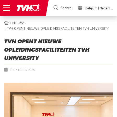
Skip
Search
Belgium (Nederlands)
to
main
content
NIEUWS
BREADCRUMB
TVH OPENT NIEUWE OPLEIDINGSFACILITEITEN TVH UNIVERSITY
TVH OPENT NIEUWE
OPLEIDINGSFACILITEITEN TVH
UNIVERSITY
23 OKTOBER 2025