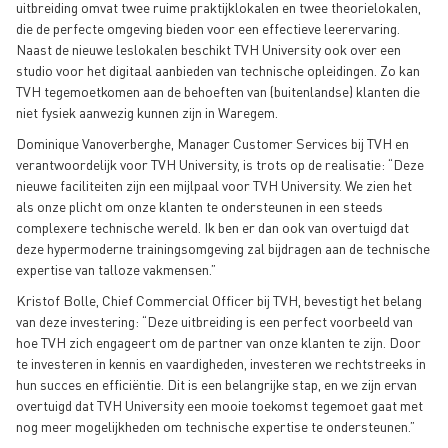
uitbreiding omvat twee ruime praktijklokalen en twee theorielokalen,
die de perfecte omgeving bieden voor een effectieve leerervaring.
Naast de nieuwe leslokalen beschikt TVH University ook over een
studio voor het digitaal aanbieden van technische opleidingen. Zo kan
TVH tegemoetkomen aan de behoeften van (buitenlandse) klanten die
niet fysiek aanwezig kunnen zijn in Waregem.
Dominique Vanoverberghe, Manager Customer Services bij TVH en
verantwoordelijk voor TVH University, is trots op de realisatie: “Deze
nieuwe faciliteiten zijn een mijlpaal voor TVH University. We zien het
als onze plicht om onze klanten te ondersteunen in een steeds
complexere technische wereld. Ik ben er dan ook van overtuigd dat
deze hypermoderne trainingsomgeving zal bijdragen aan de technische
expertise van talloze vakmensen.”
Kristof Bolle, Chief Commercial Officer bij TVH, bevestigt het belang
van deze investering: “Deze uitbreiding is een perfect voorbeeld van
hoe TVH zich engageert om de partner van onze klanten te zijn. Door
te investeren in kennis en vaardigheden, investeren we rechtstreeks in
hun succes en efficiëntie. Dit is een belangrijke stap, en we zijn ervan
overtuigd dat TVH University een mooie toekomst tegemoet gaat met
nog meer mogelijkheden om technische expertise te ondersteunen.”