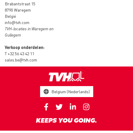
Brabantstraat 15
8790 Waregem
België
info@tvh.com
TVH-locaties in Waregem en
Gullegem
Verkoop onderdelen:
T
+32 56 43 42 11
sales.be@tvh.com
Belgium (Nederlands)
KEEPS YOU GOING.