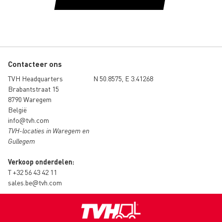
Contacteer ons
TVH Headquarters
N 50.8575, E 3.41268
Brabantstraat 15
8790 Waregem
België
info@tvh.com
TVH-locaties in Waregem en
Gullegem
Verkoop onderdelen:
T
+32 56 43 42 11
sales.be@tvh.com