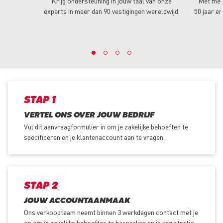
Krijg ondersteuning in jouw taal van onze
Met mee
experts in meer dan 90 vestigingen wereldwijd.
50 jaar er
STAP 1
VERTEL ONS OVER JOUW BEDRIJF
Vul dit aanvraagformulier in om je zakelijke behoeften te
specificeren en je klantenaccount aan te vragen.
STAP 2
JOUW ACCOUNTAANMAAK
Ons verkoopteam neemt binnen 3 werkdagen contact met je
op om je zakelijke behoeftes te bespreken en je registratie