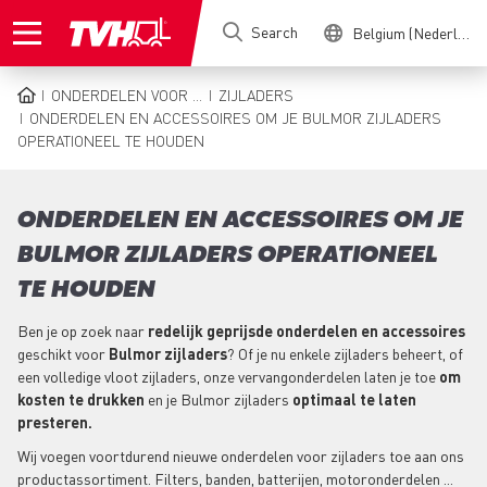
Skip
Search
Belgium (Nederlands)
to
main
content
ONDERDELEN VOOR ...
ZIJLADERS
BREADCRUMB
ONDERDELEN EN ACCESSOIRES OM JE BULMOR ZIJLADERS
OPERATIONEEL TE HOUDEN
ONDERDELEN EN ACCESSOIRES OM JE
BULMOR ZIJLADERS OPERATIONEEL
TE HOUDEN
Ben je op zoek naar
redelijk geprijsde onderdelen en accessoires
geschikt voor
Bulmor zijladers
? Of je nu enkele zijladers beheert, of
een volledige vloot zijladers, onze vervangonderdelen laten je toe
om
kosten te drukken
en je Bulmor zijladers
optimaal te laten
presteren.
Wij voegen voortdurend nieuwe onderdelen voor zijladers toe aan ons
productassortiment. Filters, banden, batterijen, motoronderdelen ...