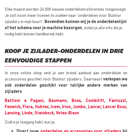
Elke maand worden 24 500 nieuwe onderdelenreferenties toegevoegd.
Je zult nooit meer hoeven te zoeken naar 'onderdelen voor Bulmor
zijladers in mijn buurt'.
Bovendien kunnen wij je de onderdelenlijst
of het schema voor je machine bezorgen
, zodat je alle info die je
nodig hebt binnen handbereik hebt.
KOOP JE ZIJLADER-ONDERDELEN IN DRIE
EENVOUDIGE STAPPEN
In onze online shop vind je een breed aanbod aan onderdelen en
accessoires geschikt voor Bulmor zijladers. Daarnaast
verkopen we
ook onderdelen geschikt voor talrijke andere merken van
zijladers
:
Battioni e Pagani
,
Baumann
,
Boss
,
Combilift
,
Fantuzzi
,
Fenwick
,
Fiora
,
Hubtex
,
Icem
,
Irion
,
Jumbo
,
Lancer
,
Lancer Boss
,
Lansing
,
Linde
,
Steinbock
,
Votex-Bison
Zodra je toegang hebt, kun je:
Direct jouw
onderdelen en accessoires voor zijladers
bij