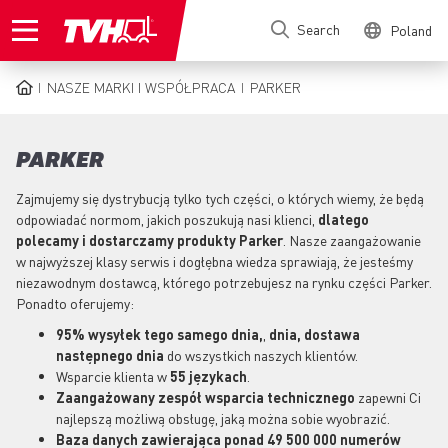
Skip
Search
Poland
to
main
content
NASZE MARKI I WSPÓŁPRACA
PARKER
BREADCRUMB
PARKER
Zajmujemy się dystrybucją tylko tych części, o których wiemy, że będą
odpowiadać normom, jakich poszukują nasi klienci,
dlatego
polecamy i dostarczamy produkty Parker
. Nasze zaangażowanie
w najwyższej klasy serwis i dogłębna wiedza sprawiają, że jesteśmy
niezawodnym dostawcą, którego potrzebujesz na rynku części Parker.
Ponadto oferujemy:
95% wysyłek tego samego dnia,
,
dnia, dostawa
następnego dnia
do wszystkich naszych klientów.
Wsparcie klienta w
55 językach
.
Zaangażowany
zespół wsparcia technicznego
zapewni Ci
najlepszą możliwą obsługę, jaką można sobie wyobrazić.
Baza danych zawierająca ponad 49 500 000 numerów