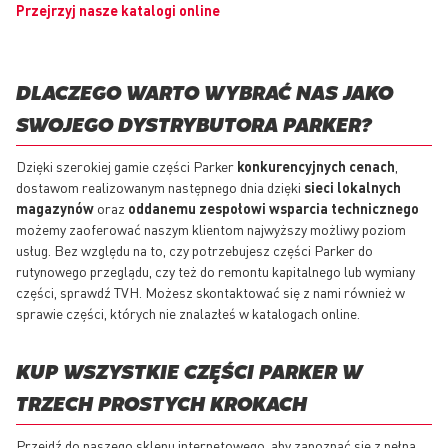
Przejrzyj nasze katalogi online
DLACZEGO WARTO WYBRAĆ NAS JAKO
SWOJEGO DYSTRYBUTORA PARKER?
Dzięki szerokiej gamie części Parker
konkurencyjnych cenach
,
dostawom realizowanym następnego dnia dzięki
sieci lokalnych
magazynów
oraz
oddanemu zespołowi wsparcia technicznego
możemy zaoferować naszym klientom najwyższy możliwy poziom
usług. Bez względu na to, czy potrzebujesz części Parker do
rutynowego przeglądu, czy też do remontu kapitalnego lub wymiany
części, sprawdź TVH. Możesz skontaktować się z nami również w
sprawie części, których nie znalazłeś w katalogach online.
KUP WSZYSTKIE CZĘŚCI PARKER W
TRZECH PROSTYCH KROKACH
Przejdź do naszego sklepu internetowego, aby zapoznać się z pełną