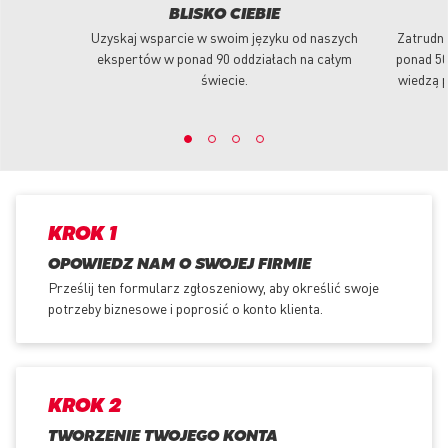
BLISKO CIEBIE
Uzyskaj wsparcie w swoim języku od naszych
Zatrudni
ekspertów w ponad 90 oddziałach na całym
ponad 50
świecie.
wiedzą p
KROK 1
OPOWIEDZ NAM O SWOJEJ FIRMIE
Prześlij ten formularz zgłoszeniowy, aby określić swoje
potrzeby biznesowe i poprosić o konto klienta.
KROK 2
TWORZENIE TWOJEGO KONTA