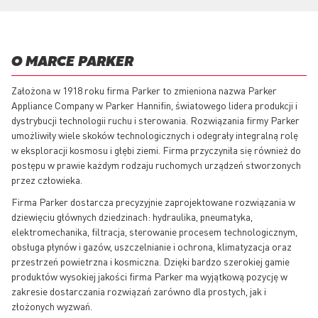
O MARCE PARKER
Założona w 1918 roku firma Parker to zmieniona nazwa Parker
Appliance Company w Parker Hannifin, światowego lidera produkcji i
dystrybucji technologii ruchu i sterowania. Rozwiązania firmy Parker
umożliwiły wiele skoków technologicznych i odegrały integralną rolę
w eksploracji kosmosu i głębi ziemi. Firma przyczyniła się również do
postępu w prawie każdym rodzaju ruchomych urządzeń stworzonych
przez człowieka.
Firma Parker dostarcza precyzyjnie zaprojektowane rozwiązania w
dziewięciu głównych dziedzinach: hydraulika, pneumatyka,
elektromechanika, filtracja, sterowanie procesem technologicznym,
obsługa płynów i gazów, uszczelnianie i ochrona, klimatyzacja oraz
przestrzeń powietrzna i kosmiczna. Dzięki bardzo szerokiej gamie
produktów wysokiej jakości firma Parker ma wyjątkową pozycję w
zakresie dostarczania rozwiązań zarówno dla prostych, jak i
złożonych wyzwań.